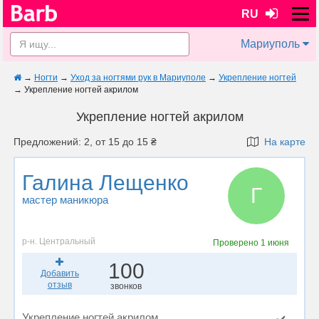
RU
Мариуполь
→
Ногти
→
Уход за ногтями рук в Мариуполе
→
Укрепление ногтей
→
Укрепление ногтей акрилом
Укрепление ногтей акрилом
Предложений: 2, от 15 до 15 ₴
На карте
Галина Лещенко
Г
мастер маникюра
р-н. Центральный
Проверено
1 июня
100
Добавить
отзыв
звонков
Укрепление ногтей акрилом