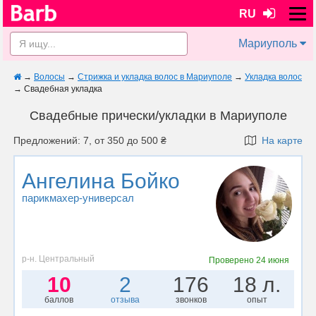
RU
Мариуполь
→
Волосы
→
Стрижка и укладка волос в Мариуполе
→
Укладка волос
→
Свадебная укладка
Свадебные прически/укладки в Мариуполе
Предложений: 7, от 350 до 500 ₴
На карте
Ангелина Бойко
парикмахер-универсал
р-н. Центральный
Проверено
24 июня
10
2
176
18 л.
баллов
отзыва
звонков
опыт