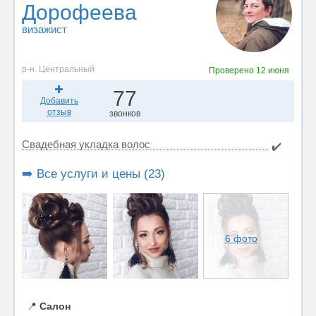
Дорофеева
визажист
р-н. Центральный
Проверено
12 июня
77
Добавить
отзыв
звонков
Свадебная укладка волос
✔️
➡️ Все услуги и цены (23)
6 фото
📍
Салон