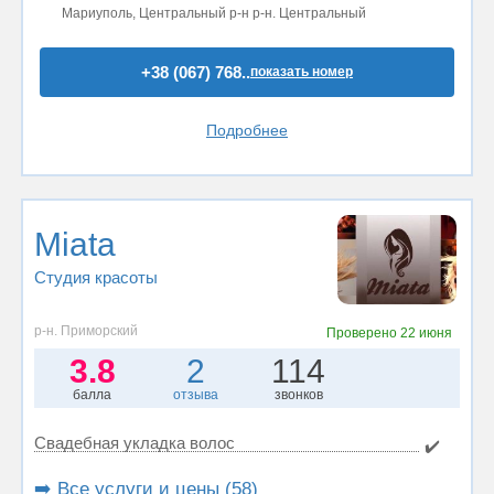
Мариуполь, Центральный р-н р-н. Центральный
+38 (067) 768..
показать номер
Подробнее
Miata
Студия красоты
р-н. Приморский
Проверено
22 июня
3.8
2
114
балла
отзыва
звонков
Свадебная укладка волос
✔️
➡️ Все услуги и цены (58)