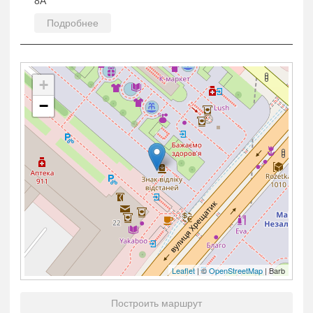
8А
Подробнее
+
−
Leaflet
| ©
OpenStreetMap
| Barb
Построить маршрут