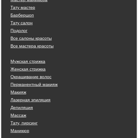
Тату мастер
Барбершоп
Тату салон
Подолог
Все салоны красоты
Все мастера красоты
Мужская стрижка
Женская стрижка
Окрашивание волос
Перманентный макияж
Макияж
Лазерная эпиляция
Депиляция
Массаж
Тату, пирсинг
Маникюр