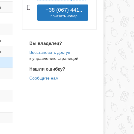
н
+38 (067) 441..
показать номер
н
Вы владелец?
н
к управлению страницей
Нашли ошибку?