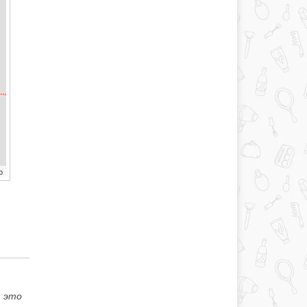
b
, это