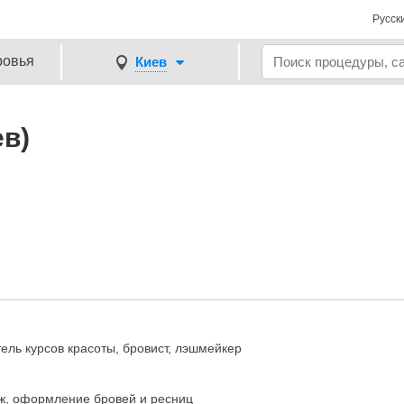
Русск
ровья
Киев
ев)
ель курсов красоты, бровист, лэшмейкер
ж, оформление бровей и ресниц