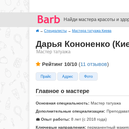
Найди мастера красоты и здо
→
Специалисты
→
Мастера татуажа Киева
Дарья Кононенко (Ки
Мастер татуажа
Рейтинг 10/10
(
11 отзывов
)
Прайс
Адрес
Фото
Главное о мастере
Основная специальность:
Мастер татуажа
Дополнительные специализации:
Преподават
💼 Опыт работы:
8 лет (с 2018 года)
Ключевые направления:
перманентный макия