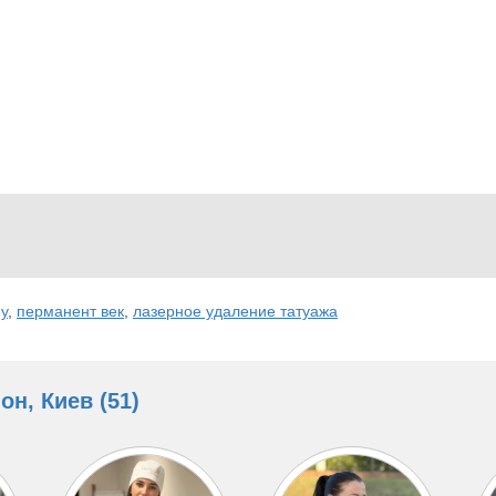
у
,
перманент век
,
лазерное удаление татуажа
н, Киев (51)