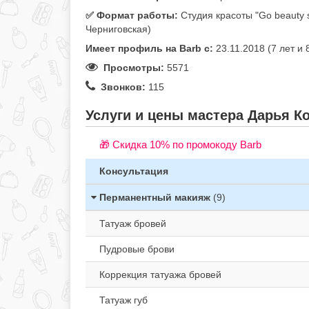
✅️ Формат работы:
Студия красоты "Go beauty s
Черниговская)
Имеет профиль на Barb c:
23.11.2018 (7 лет и
Просмотры:
5571
Звонков:
115
Услуги и цены мастера Дарья Ко
🎁 Cкидка 10% по промокоду Barb
Консультация
Перманентный макияж
(9)
Татуаж бровей
Пудровые брови
Коррекция татуажа бровей
Татуаж губ