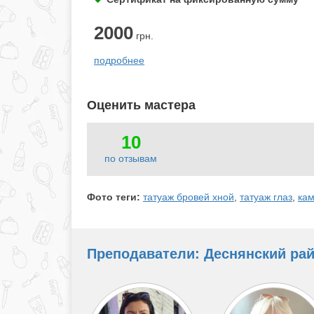
2000
грн.
подробнее
Оценить мастера
10
по отзывам
Фото теги:
татуаж бровей хной
,
татуаж глаз
,
кам
Преподаватели: Деснянский райо