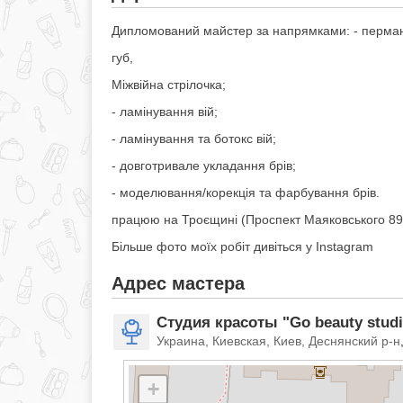
Дипломований майстер за напрямками: - перман
губ,
Міжвійна стрілочка;
- ламінування вій;
- ламінування та ботокс вій;
- довготривале укладання брів;
- моделювання/корекція та фарбування брів.
працюю на Троєщині (Проспект Маяковського 89
Більше фото моїх робіт дивіться у Instagram
Адрес мастера
Студия красоты "Go beauty stud
Украина, Киевская, Киев, Деснянский р-н
+