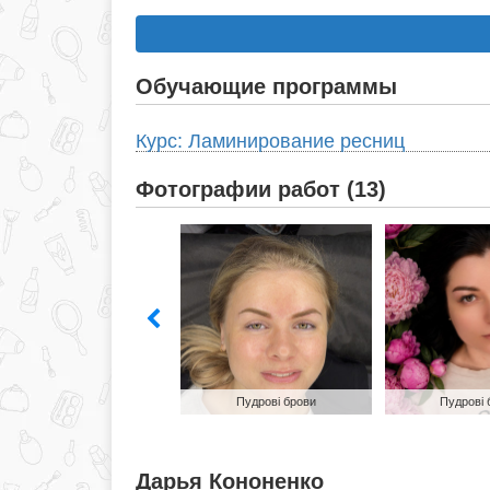
Обучающие программы
Курс: Ламинирование ресниц
Фотографии работ (13)
Коррекция и окрашивание
бровей
Пудрові брови
Пудрові 
Дарья Кононенко