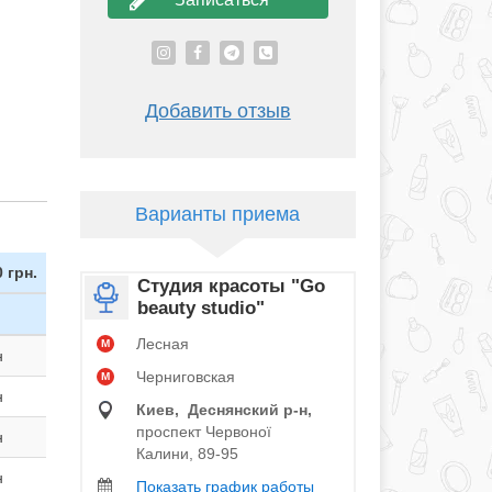
Добавить отзыв
Варианты приема
0 грн.
Студия красоты "Go
beauty studio"
Лесная
M
н
Черниговская
M
н
Киев, Деснянский р‑н,
проспект Червоної
н
Калини, 89-95
н
Показать график работы