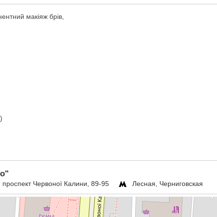
ентний макіяж брів,
)
io"
, проспект Червоної Калини, 89-95
Лесная, Черниговская