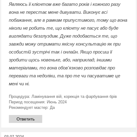
Являюсь її клієнтом вже багато років і кожного разу
вона не перестає мене дивувати. Виконує всі
побажання, але в рамкам припустимого, тому що вона
ніколи не робить те, що клієнту не пасує або буде
виглядати безглуздим. Дуже подобається те, що
завжди можу отримати якісну консультацію як при
особистій зустрічі так і онлайн. Якщо просиш її
зробити щось новеньке, або, наприклад, іншими
матеріалами, то вона обов'язково розповідає про
переваги та недоліки, та про те чи пасуватиме це
мені чи ні.
Процедура:
Ламінування вій, корекція та фарбування брів
Период посещения:
Июнь 2024
Рекомендует мастер:
Да
Ответить
03.07.2024