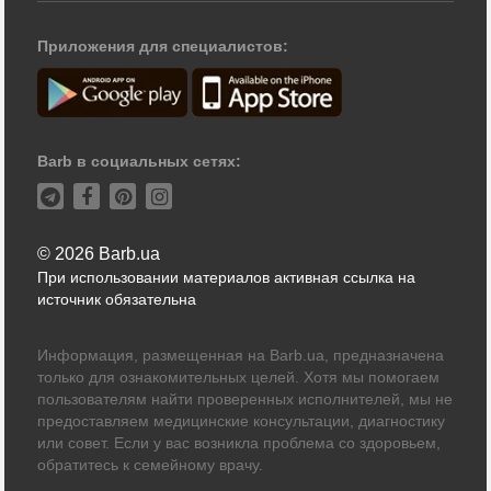
Приложения для специалистов:
Barb в социальных сетях:
© 2026 Barb.ua
При использовании материалов активная ссылка на
источник обязательна
Информация, размещенная на Barb.ua, предназначена
только для ознакомительных целей. Хотя мы помогаем
пользователям найти проверенных исполнителей, мы не
предоставляем медицинские консультации, диагностику
или совет. Если у вас возникла проблема со здоровьем,
обратитесь к семейному врачу.