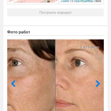
Leaflet
| ©
OpenStreetMap
| Barb
Построить маршрут
Фото работ
1 из 3 фото