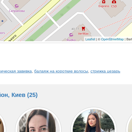
Leaflet
| ©
OpenStreetMap
| Bar
ическая завивка
,
балаяж на короткие волосы
,
стрижка цезарь
н, Киев (25)