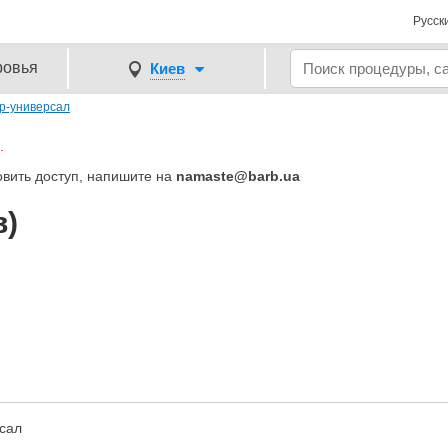
Русск
ровья
Киев
р-универсал
.
овить доступ, напишите на
namaste@barb.ua
в)
сал