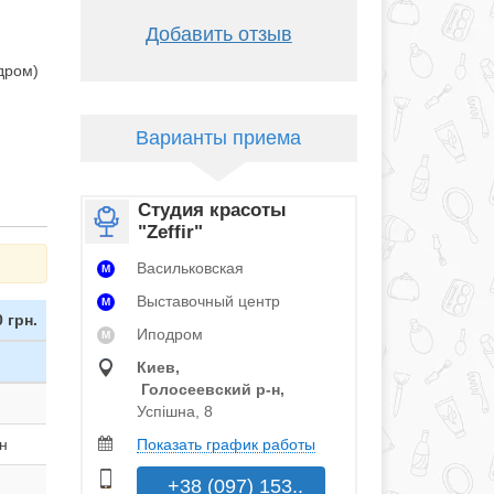
Добавить отзыв
одром)
Варианты приема
Студия красоты
"Zeffir"
Васильковская
M
Выставочный центр
M
 грн.
Иподром
M
Киев,
Голосеевский р‑н,
Успішна, 8
н
Показать график работы
+38 (097) 153..