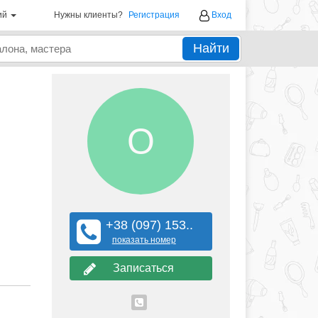
ий
Нужны клиенты?
Регистрация
Вход
Найти
О
+38 (097) 153..
показать номер
Записаться