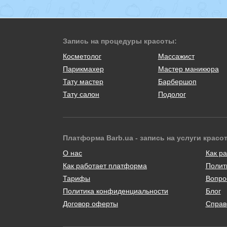
Запись на процедуры красоты:
Косметолог
Массажист
Парикмахер
Мастер маникюра
Тату мастер
Барбершоп
Тату салон
Подолог
Платформа Barb.ua - запись на услуги красо
О нас
Как ра
Как работает платформа
Полит
Тарифы
Вопро
Политика конфиденциальности
Блог
Договор оферты
Справ