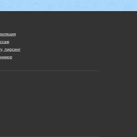
пиляция
ссаж
у, пирсинг
никюр