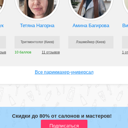
ук
Тетяна Нагорна
Амина Багирова
Ви
Тритментолог (Киев)
Лэшмейкер (Киев)
тзыв
10 баллов
11 отзывов
1 о
Все парикмахер-универсал
Скидки до 80% от салонов и мастеров!