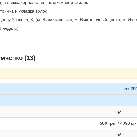
, парикмахер-колорист, парикмахер-стилист
трижка и укладка волос
адресу Успішна, 8, (м. Васильковская, м. Выставочный центр, м. Ип
 3 недели)
мченко (13)
от 200
✔️
500 грн.
/ 4090 ми
✔️