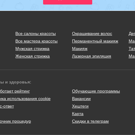
Все салоны красоты
Окрашивание волос
Де
Все мастера красоты
Перманентный макияж
Ма
Мужская стрижка
Макияж
Тат
Женская стрижка
Лазерная эпиляция
Ма
ты и здоровья:
ботает рейтинг
Обучающие программы
ика использования cookie
Вакансии
с-ответ
Хештеги
Карта
очник процедур
Скидки в телеграм