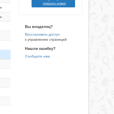
показать номер
н
н
Вы владелец?
к управлению страницей
Нашли ошибку?