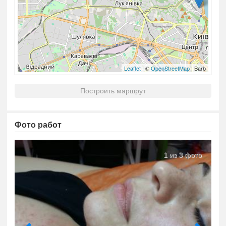
Leaflet
| ©
OpenStreetMap
| Barb
Построить маршрут
Фото работ
1 из 3 фото