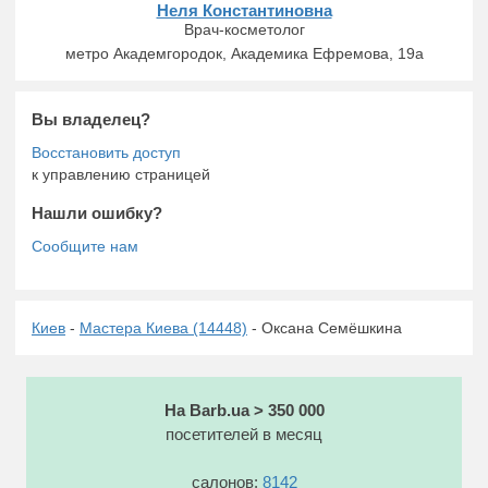
Неля Константиновна
Врач-косметолог
метро Академгородок, Академика Ефремова, 19а
Вы владелец?
к управлению страницей
Нашли ошибку?
Киев
-
Мастера Киева (14448)
- Оксана Семёшкина
На Barb.ua > 350 000
посетителей в месяц
салонов:
8142