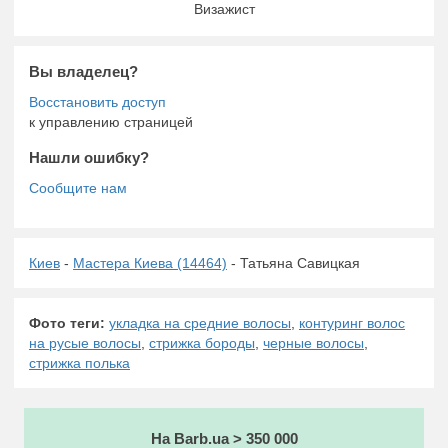
Визажист
Вы владелец?
к управлению страницей
Нашли ошибку?
Киев
-
Мастера Киева (14464)
- Татьяна Савицкая
Фото теги:
укладка на средние волосы
,
контуринг волос
на русые волосы
,
стрижка бороды
,
черные волосы
,
стрижка полька
На Barb.ua > 350 000