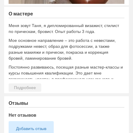
О мастере
Меня зовут Таня, я дипломированный визажист, стилист
по прическам, бровист. Опыт работы 3 года.
Мое основное направление – это работа с невестами,
подружками невест, образ для фотосессии, а также
разные макияжи и прически, покраска и коррекция
бровей, ламинирование бровей.
Постоянно развиваюсь, посещая разные мастер-классы и
курсы повышения квалификации. Это дает мне
возможность «расти» в профессиональном смысле и
всегда знать, что модно в макияже и прическах именно
сейчас. Работаю только на профессиональной косметике:
Anastasia Beverly Hills, Tarte, Too faced, Urban Decay, MAC,
VG, Inglot, Paese и др.
Отзывы
Нет отзывов
Добавить отзыв