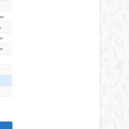
ин
н
ин
ин