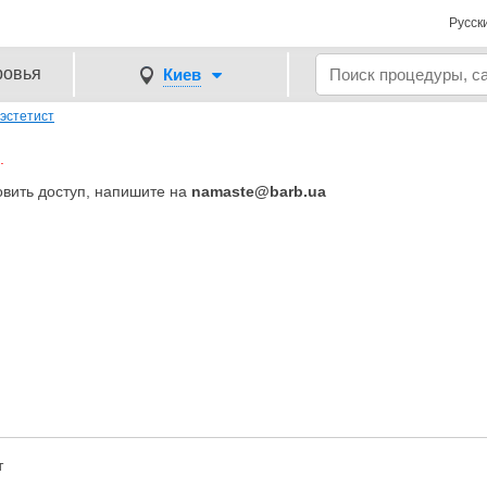
Русск
ровья
Киев
эстетист
.
овить доступ, напишите на
namaste@barb.ua
)
т