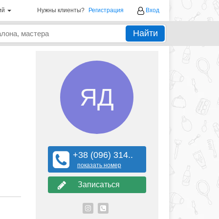
ий
Нужны клиенты?
Регистрация
Вход
Найти
ЯД
+38 (096) 314..
показать номер
Записаться