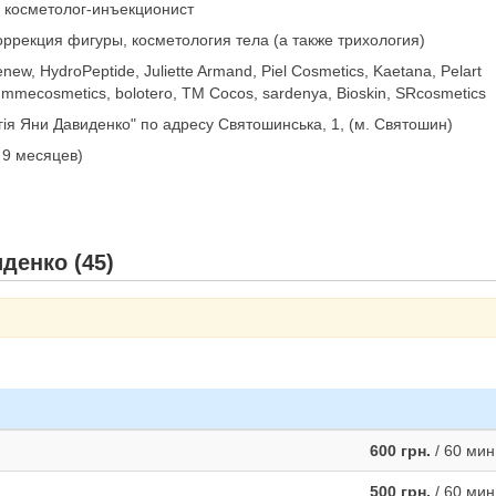
, косметолог-инъекционист
оррекция фигуры, косметология тела (а также трихология)
new, HydroPeptide, Juliette Armand, Piel Cosmetics, Kaetana, Pelart
mmecosmetics, bolotero, TM Cocos, sardenya, Bioskin, SRcosmetics
ія Яни Давиденко" по адресу Святошинська, 1, (м. Святошин)
и 9 месяцев)
денко (45)
600 грн.
/ 60 мин
500 грн.
/ 60 мин