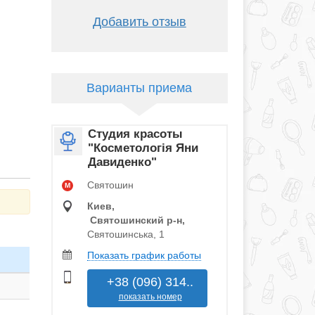
Добавить отзыв
Варианты приема
Студия красоты
"Косметологія Яни
Давиденко"
Святошин
M
Киев,
Святошинский р‑н,
Святошинська, 1
Показать график работы
+38 (096) 314..
показать номер