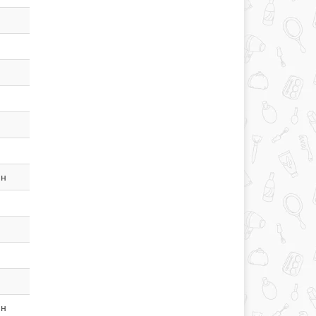
ин
ин