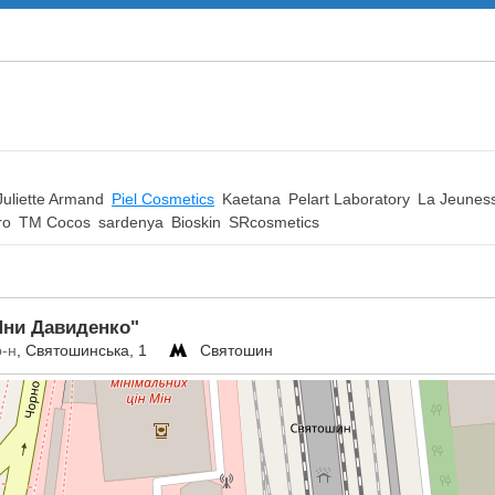
Juliette Armand
Piel Cosmetics
Kaetana
Pelart Laboratory
La Jeunes
ro
TM Cocos
sardenya
Bioskin
SRcosmetics
Яни Давиденко"
р-н
, Святошинська, 1
Святошин