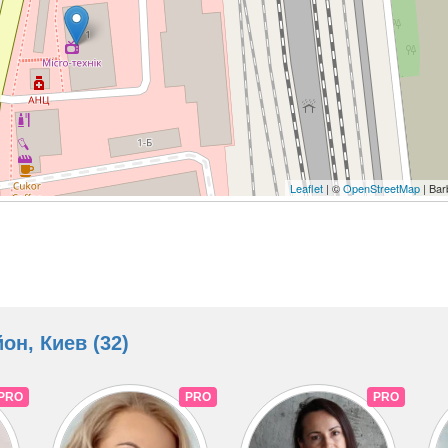
Leaflet
| ©
OpenStreetMap
| Bar
н, Киев (32)
PRO
PRO
PRO