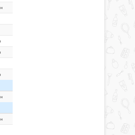
ин
н
н
н
ин
ин