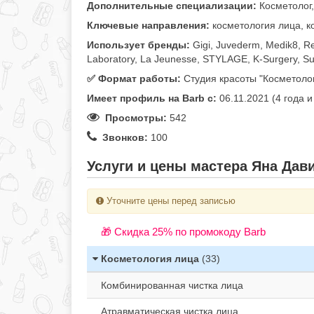
Дополнительные специализации:
Косметолог
Ключевые направления:
косметология лица, к
Использует бренды:
Gigi, Juvederm, Medik8, Re
Laboratory, La Jeunesse, STYLAGE, K-Surgery, Su
✅️ Формат работы:
Студия красоты "Косметолог
Имеет профиль на Barb c:
06.11.2021 (4 года 
Просмотры:
542
Звонков:
100
Услуги и цены мастера Яна Дави
Уточните цены перед записью
🎁 Cкидка 25% по промокоду Barb
Косметология лица
(33)
Комбинированная чистка лица
Атравматическая чистка лица