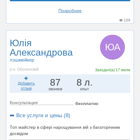
Подробнее
169
Юлія
ЮА
Александрова
лэшмейкер
р-н. Оболонский
Заходил(а)
17 июля
87
8 л.
Добавить
отзыв
звонков
опыт
Консультация
бесплатно
➡️ Все услуги и цены (8)
Топ майстер в сфері нарощування вій з багаторічним
досвідом