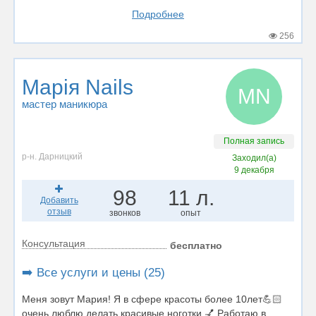
Подробнее
256
Марія Nails
МN
мастер маникюра
Полная запись
р-н. Дарницкий
Заходил(а)
9 декабря
98
11 л.
Добавить
отзыв
звонков
опыт
Консультация
бесплатно
➡️ Все услуги и цены (25)
Меня зовут Мария! Я в сфере красоты более 10лет💪🏻
очень люблю делать красивые ноготки 💅 Работаю в