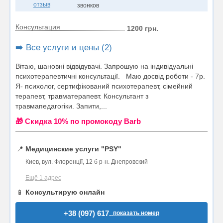
отзыв
звонков
Консультация
1200 грн.
➡️ Все услуги и цены (2)
Вітаю, шановні відвідувачі. Запрошую на індивідуальні
психотерапевтичні консультації. Маю досвід роботи - 7р.
Я- психолог, сертифікований психотерапевт, сімейний
терапевт, травматерапевт. Консультант з
травмапедагогіки. Запити,...
🎁 Cкидка 10% по промокоду Barb
📍
Медицинские услуги "PSY"
Киев, вул. Флоренції, 12 б р-н. Днепровский
Ещё 1 адрес
📱
Консультирую онлайн
+38 (097) 617..
показать номер