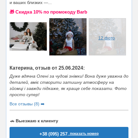
и ваших близких —...
🎁 Cкидка 10% по промокоду Barb
12 фото
Катерина, отзыв от 25.06.2024:
Дуже вдячна Олені за чудові знімки! Вона дуже уважна до
деталей, вміє створити затишну атмосферу на
зйомці і завжди підкаже, як краще себе показати. Фото
просто супер!
Все отзывы (8) ➡️
🚗
Выезжаю к клиенту
+38 (095) 257..
показать номер