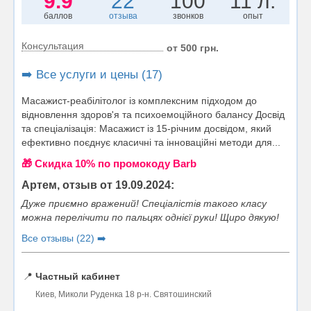
9.9
22
100
11 л.
баллов
отзыва
звонков
опыт
Консультация
от 500 грн.
➡️ Все услуги и цены (17)
Масажист-реабілітолог із комплексним підходом до
відновлення здоров'я та психоемоційного балансу Досвід
та спеціалізація: Масажист із 15-річним досвідом, який
ефективно поєднує класичні та інноваційні методи для...
🎁 Cкидка 10% по промокоду Barb
Артем, отзыв от 19.09.2024:
Дуже приємно вражений! Спеціалістів такого класу
можна перелічити по пальцях однієї руки! Щиро дякую!
Все отзывы (22) ➡️
📍
Частный кабинет
Киев, Миколи Руденка 18 р-н. Святошинский