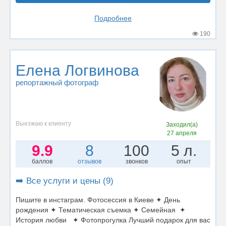
Подробнее
190
Елена Логвинова
репортажный фотограф
Выезжаю к клиенту
Заходил(а)
27 апреля
9.9
8
100
5 л.
баллов
отзывов
звонков
опыт
➡️ Все услуги и цены (9)
Пишите в инстаграм. Фотосессия в Киеве ✦ День
рождения ✦ Тематическая съемка ✦ Семейная ✦
История любви ✦ Фотопрогулка Лучший подарок для вас