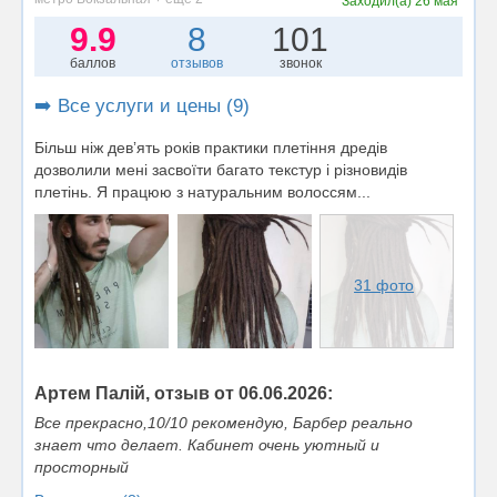
Заходил(а)
26 мая
9.9
8
101
баллов
отзывов
звонок
➡️ Все услуги и цены (9)
Більш ніж девʼять років практики плетіння дредів
дозволили мені засвоїти багато текстур і різновидів
плетінь. Я працюю з натуральним волоссям...
31 фото
Артем Палій, отзыв от 06.06.2026:
Все прекрасно,10/10 рекомендую, Барбер реально
знает что делает. Кабинет очень уютный и
просторный