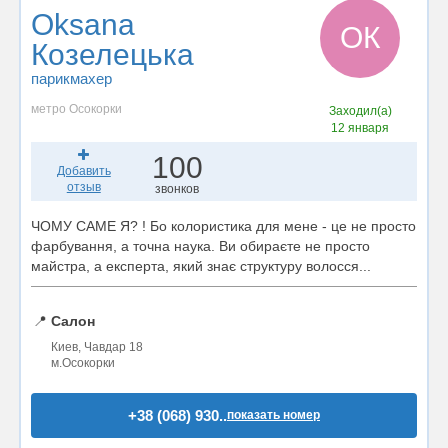
Oksana
OК
Козелецька
парикмахер
метро Осокорки
Заходил(а)
12 января
100
Добавить
отзыв
звонков
ЧОМУ САМЕ Я? ! Бо колористика для мене - це не просто
фарбування, а точна наука. Ви обираєте не просто
майстра, а експерта, який знає структуру волосся...
📍
Салон
Киев, Чавдар 18
м.Осокорки
+38 (068) 930..
показать номер