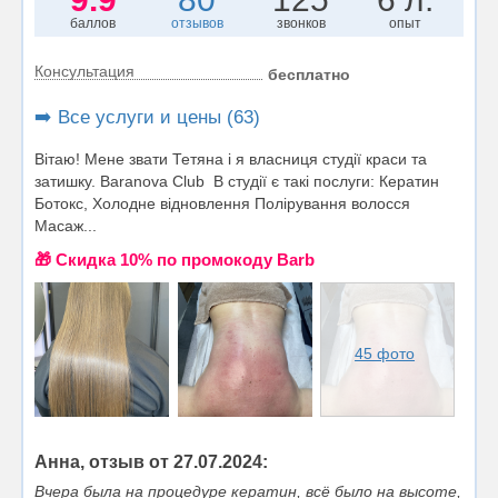
баллов
отзывов
звонков
опыт
Консультация
бесплатно
➡️ Все услуги и цены (63)
Вітаю! Мене звати Тетяна і я власниця студії краси та
затишку. Baranova Club В студії є такі послуги: Кератин
Ботокс, Холодне відновлення Полірування волосся
Масаж...
🎁 Cкидка 10% по промокоду Barb
45 фото
Анна, отзыв от 27.07.2024:
Вчера была на процедуре кератин, всё было на высоте,