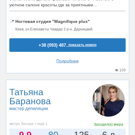
уютном салоне красоты,где за приятными...
📍
Ногтевая студия "Magnifique plus"
Киев, ул.Елизаветы Чавдар 2 р-н. Дарницкий
+38 (093) 487..
показать номер
Подробнее
109
Татьяна
Баранова
мастер депиляции
метро Лесная + ещё 1
Заходил(а)
вчера
9.9
80
125
6 л.