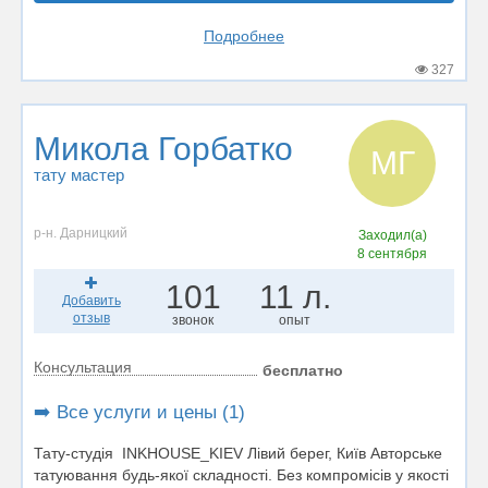
Подробнее
327
Микола Горбатко
МГ
тату мастер
р-н. Дарницкий
Заходил(а)
8 сентября
101
11 л.
Добавить
отзыв
звонок
опыт
Консультация
бесплатно
➡️ Все услуги и цены (1)
Тату-студія INKHOUSE_KIEV Лівий берег, Київ Авторське
татуювання будь-якої складності. Без компромісів у якості