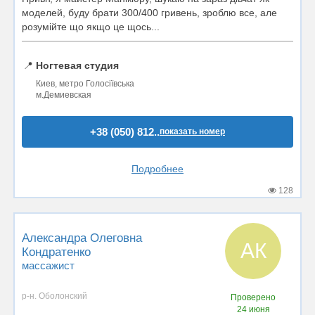
моделей, буду брати 300/400 гривень, зроблю все, але
розумійте що якщо це щось...
📍
Ногтевая студия
Киев, метро Голосіївська
м.Демиевская
+38 (050) 812..
показать номер
Подробнее
128
Александра Олеговна
АК
Кондратенко
массажист
р-н. Оболонский
Проверено
24 июня