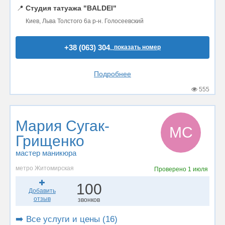
📍
Студия татуажа "BALDEI"
Киев, Льва Толстого 6а р-н. Голосеевский
+38 (063) 304..
показать номер
Подробнее
555
Мария Сугак-
МС
Грищенко
мастер маникюра
метро Житомирская
Проверено
1 июля
100
Добавить
отзыв
звонков
➡️ Все услуги и цены (16)