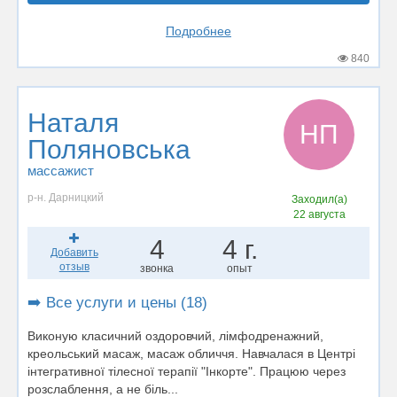
Подробнее
840
Наталя
НП
Поляновська
массажист
р-н. Дарницкий
Заходил(а)
22 августа
4
4 г.
Добавить
отзыв
звонка
опыт
➡️ Все услуги и цены (18)
Виконую класичний оздоровчий, лімфодренажний,
креольський масаж, масаж обличчя. Навчалася в Центрі
інтегративної тілесної терапії "Інкорте". Працюю через
розслаблення, а не біль...