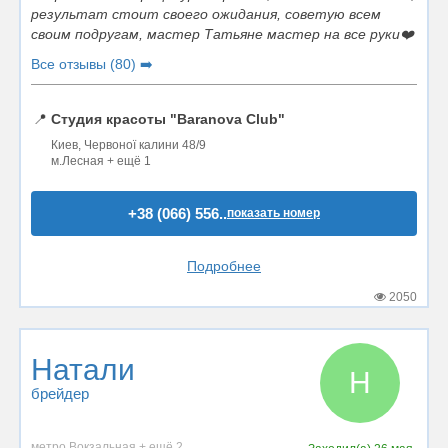
результат стоит своего ожидания, советую всем
своим подругам, мастер Татьяне мастер на все руки❤️
Все отзывы (80) ➡️
📍
Студия красоты "Baranova Club"
Киев, Червоної калини 48/9
м.Лесная + ещё 1
+38 (066) 556..
показать номер
Подробнее
2050
Натали
Н
брейдер
метро Вокзальная + ещё 2