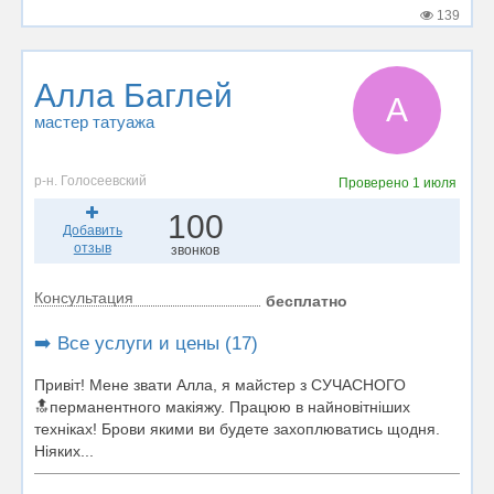
139
Алла Баглей
А
мастер татуажа
р-н. Голосеевский
Проверено
1 июля
100
Добавить
отзыв
звонков
Консультация
бесплатно
➡️ Все услуги и цены (17)
Привіт! Мене звати Алла, я майстер з СУЧАСНОГО
🔝перманентного макіяжу. Працюю в найновітніших
техніках! Брови якими ви будете захоплюватись щодня.
Ніяких...