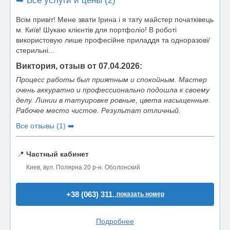
➡️ Все услуги и цены (2)
Всім привіт! Мене звати Ірина і я тату майстер початківець
м. Київ! Шукаю клієнтів для портфоліо! В роботі
використовую лише професійне приладдя та одноразові/
стерильні...
Виктория, отзыв от 07.04.2026:
Процесс работы был приятным и спокойным. Мастер
очень аккуратно и профессионально подошла к своему
делу. Линии в татуировке ровные, цвета насыщенные.
Рабочее место чистое. Результат отличный.
Все отзывы (1) ➡️
📍
Частный кабинет
Киев, вул. Полярна 20 р-н. Оболонский
+38 (063) 311..
показать номер
Подробнее