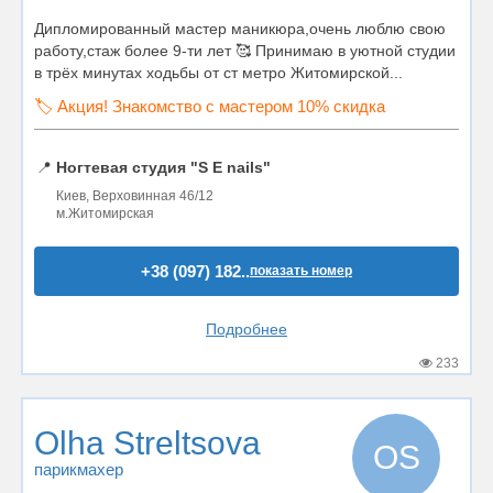
Дипломированный мастер маникюра,очень люблю свою
работу,стаж более 9-ти лет 🥰 Принимаю в уютной студии
в трёх минутах ходьбы от ст метро Житомирской...
🏷️ Акция! Знакомство с мастером 10% скидка
📍
Ногтевая студия "S E nails"
Киев, Верховинная 46/12
м.Житомирская
+38 (097) 182..
показать номер
Подробнее
233
Olha Streltsova
OS
парикмахер