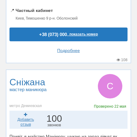
📍
Частный кабинет
Киев, Тимошенко 9 р-н. Оболонский
+38 (073) 000..
показать номер
Подробнее
108
Сніжана
С
мастер маникюра
метро Демиевская
Проверено
22 мая
100
Добавить
отзыв
звонков
Привіт, я майстер Манікюру, шукаю на зараз дівчат як