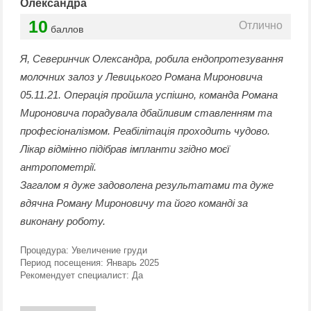
Олександра
10
Отлично
баллов
Я, Северинчик Олександра, робила ендопротезування
молочних залоз у Левицького Романа Мироновича
05.11.21. Операція пройшла успішно, команда Романа
Мироновича порадувала дбайливим ставленням та
професіоналізмом. Реабілітація проходить чудово.
Лікар відмінно підібрав імпланти згідно моєї
антропометрії.
Загалом я дуже задоволена результатами та дуже
вдячна Роману Мироновичу та його команді за
виконану роботу.
Процедура:
Увеличение груди
Период посещения:
Январь 2025
Рекомендует специалист:
Да