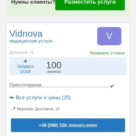
Разместить услуги
Нужны клиенты?
Vidnova
V
медицинские услуги
Духновича, 14
Проверено
13 июня
100
Добавить
отзыв
звонков
Прессотерапия
✔️
➡️ Все услуги и цены (25)
📍
Мукачево, Духновича, 14
+38 (099) 339..
показать номер