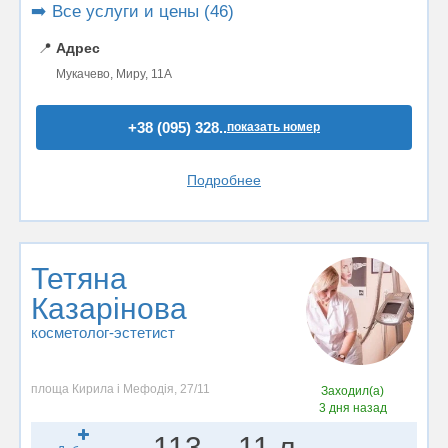
➡️ Все услуги и цены (46)
📍
Адрес
Мукачево, Миру, 11А
+38 (095) 328..
показать номер
Подробнее
Тетяна
Казарінова
косметолог-эстетист
площа Кирила і Мефодія, 27/11
Заходил(а)
3 дня назад
113
11 л.