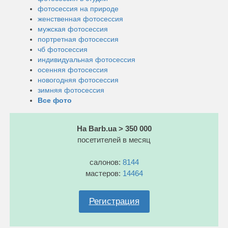
фотосессия на природе
женственная фотосессия
мужская фотосессия
портретная фотосессия
чб фотосессия
индивидуальная фотосессия
осенняя фотосессия
новогодняя фотосессия
зимняя фотосессия
Все фото
На Barb.ua > 350 000
посетителей в месяц
салонов:
8144
мастеров:
14464
Регистрация