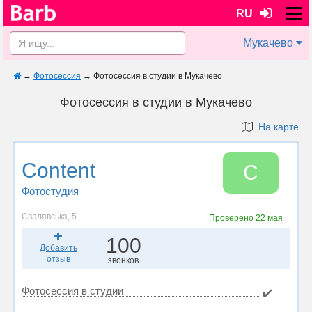
RU
Мукачево
→
Фотосессия
→
Фотосессия в студии в Мукачево
Фотосессия в студии в Мукачево
На карте
Content
C
Фотостудия
Свалявська, 5
Проверено
22 мая
100
Добавить
отзыв
звонков
Фотосессия в студии
✔️