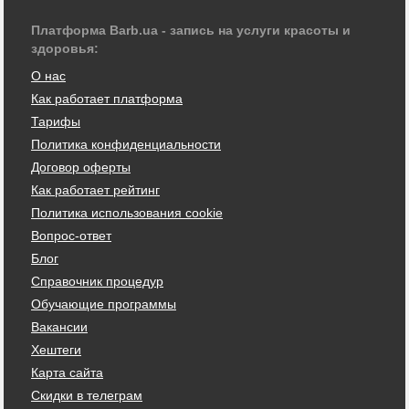
Платформа Barb.ua - запись на услуги красоты и
здоровья:
О нас
Как работает платформа
Тарифы
Политика конфиденциальности
Договор оферты
Как работает рейтинг
Политика использования cookie
Вопрос-ответ
Блог
Справочник процедур
Обучающие программы
Вакансии
Хештеги
Карта сайта
Скидки в телеграм