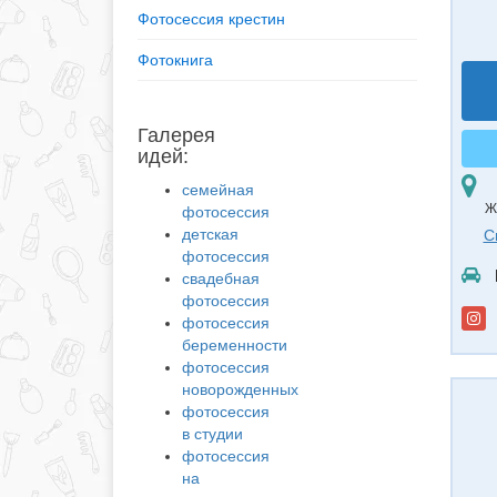
Фотосессия крестин
Фотокнига
Галерея
идей:
семейная
Ж
фотосессия
детская
С
фотосессия
свадебная
фотосессия
фотосессия
беременности
фотосессия
новорожденных
фотосессия
в студии
фотосессия
на