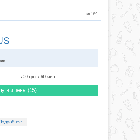
189
US
ков
700 грн. / 60 мин.
луги и цены (15)
Подробнее