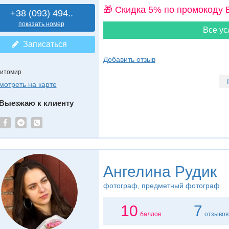
🎁 Cкидка 5% по промокоду 
+38 (093) 494..
показать номер
Все ус
Записаться
Добавить отзыв
итомир
мотреть на карте
Выезжаю к клиенту
Ангелина Рудик
фотограф, предметный фотограф
10
7
баллов
отзывов