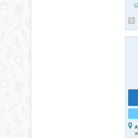
С
А
Ж