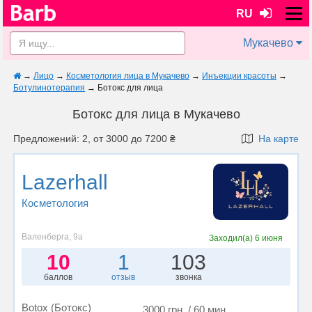
RU
Мукачево
→
Лицо
→
Косметология лица в Мукачево
→
Инъекции красоты
→
Ботулинотерапия
→
Ботокс для лица
Ботокс для лица в Мукачево
Предложений: 2, от 3000 до 7200 ₴
На карте
Lazerhall
Косметология
Валенберга, 9а
Заходил(а)
6 июня
10
1
103
баллов
отзыв
звонка
Botox (Ботокс)
3000 грн. / 60 мин.