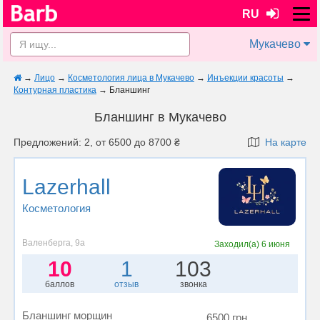
RU
Мукачево
→
Лицо
→
Косметология лица в Мукачево
→
Инъекции красоты
→
Контурная пластика
→
Бланшинг
Бланшинг в Мукачево
Предложений: 2, от 6500 до 8700 ₴
На карте
Lazerhall
Косметология
Валенберга, 9а
Заходил(а)
6 июня
10
1
103
баллов
отзыв
звонка
Бланшинг морщин
6500 грн.