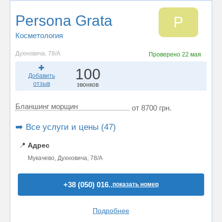
Persona Grata
P
Косметология
Духновича, 78/А
Проверено
22 мая
100
Добавить
отзыв
звонков
Бланшинг морщин
от 8700 грн.
➡️ Все услуги и цены (47)
📍
Адрес
Мукачево, Духновича, 78/А
+38 (050) 016..
показать номер
Подробнее