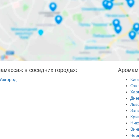
амассаж в соседних городах:
Аромама
Ужгород
Кие
Оде
Хар
Дне
Льв
Зап
Кри
Ник
Вин
Чер