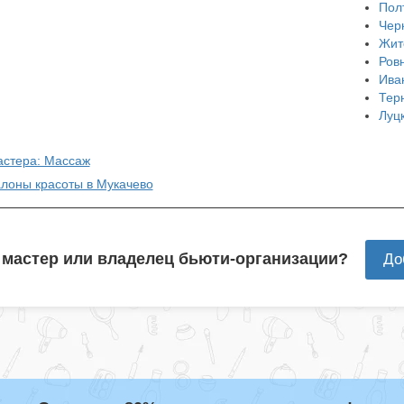
Пол
Чер
Жит
Ров
Ива
Тер
Луц
астера: Массаж
алоны красоты в Мукачево
 мастер или владелец бьюти-организации?
До