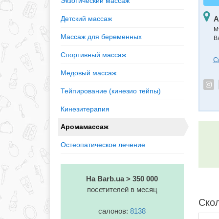
Экзотический массаж
А
Детский массаж
М
Массаж для беременных
В
Спортивный массаж
С
Медовый массаж
Тейпирование (кинезио тейпы)
Кинезитерапия
Аромамассаж
Остеопатическое лечение
На Barb.ua > 350 000
посетителей в месяц
Скол
салонов:
8138