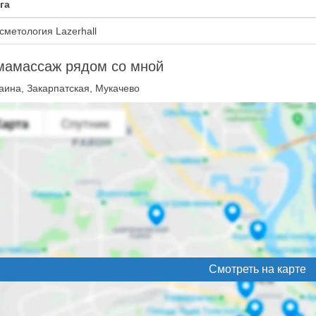
га
сметология Lazerhall
мамассаж рядом со мной
аина, Закарпатская, Мукачево
Смотреть на карте