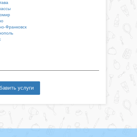
тава
кассы
омир
но
но-Франковск
нополь
к
бавить услуги