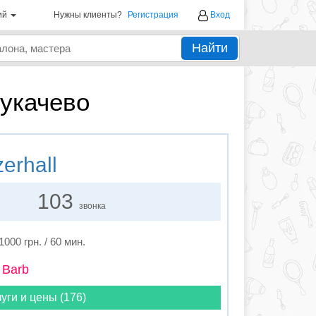
ий
Нужны клиенты?
Регистрация
Вход
Найти
укачево
erhall
103
звонка
1000 грн. / 60 мин.
 Barb
уги и цены (176)