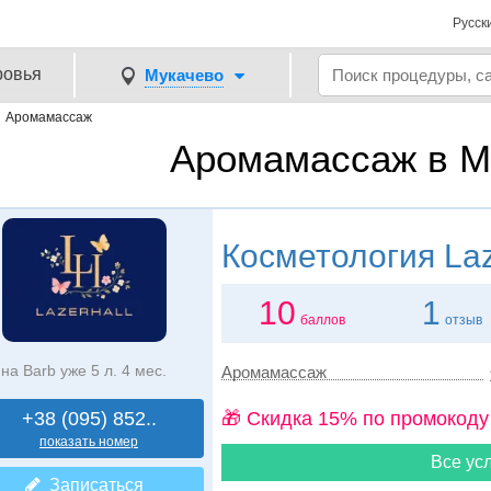
Русск
ровья
Мукачево
→
Аромамассаж
Аромамассаж в М
Косметология
Laz
10
1
баллов
отзыв
на Barb уже 5 л. 4 мес.
Аромамассаж
+38 (095) 852..
🎁 Cкидка 15% по промокоду
показать номер
Все усл
Записаться