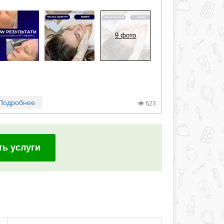
9 фото
Подробнее
623
ть услуги