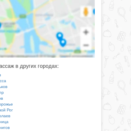
ссаж в других городах:
в
сса
ьков
пр
ов
орожье
вой Рог
олаев
ница
нигов