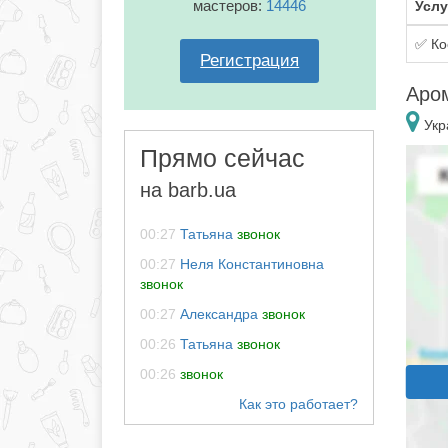
мастеров:
14446
Услу
✅ Ко
Регистрация
Аро
Укр
Прямо сейчас
на barb.ua
00:27
Татьяна
звонок
00:27
Неля Константиновна
звонок
00:27
Александра
звонок
00:26
Татьяна
звонок
00:26
звонок