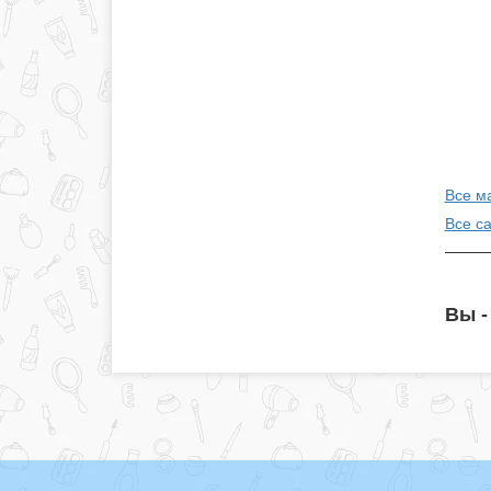
Все м
Все с
Вы -