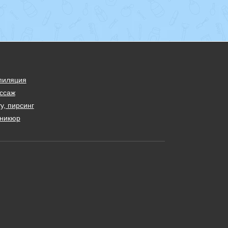
пиляция
ссаж
у, пирсинг
никюр