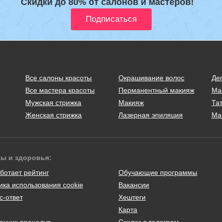
Скидки до 80% от салонов и мастеров!
Все салоны красоты
Окрашивание волос
Де
Все мастера красоты
Перманентный макияж
Ма
Мужская стрижка
Макияж
Тат
Женская стрижка
Лазерная эпиляция
Ма
ты и здоровья:
ботает рейтинг
Обучающие программы
ика использования cookie
Вакансии
с-ответ
Хештеги
Карта
очник процедур
Скидки в телеграм