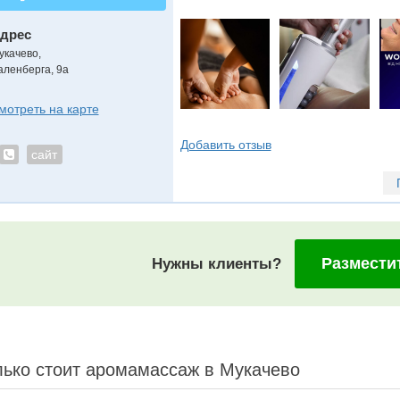
дрес
укачево
,
аленберга, 9а
мотреть на карте
Добавить отзыв
сайт
Размести
Нужны клиенты?
ько стоит аромамассаж в Мукачево