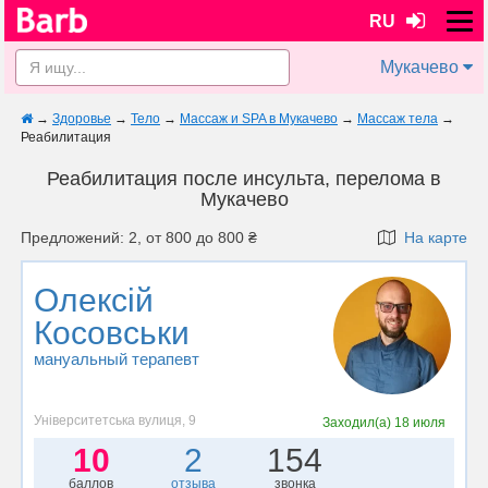
RU
Мукачево
→
Здоровье
→
Тело
→
Массаж и SPA в Мукачево
→
Массаж тела
→
Реабилитация
Реабилитация после инсульта, перелома в
Мукачево
Предложений: 2, от 800 до 800 ₴
На карте
Олексій
Косовськи
мануальный терапевт
Університетська вулиця, 9
Заходил(а)
18 июля
10
2
154
баллов
отзыва
звонка