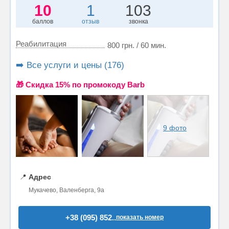
10
1
103
баллов
отзыв
звонка
Реабилитация
800 грн. / 60 мин.
➡️ Все услуги и цены (176)
🎁 Cкидка 15% по промокоду Barb
9 фото
📍
Адрес
Мукачево, Валенберга, 9а
+38 (095) 852..
показать номер