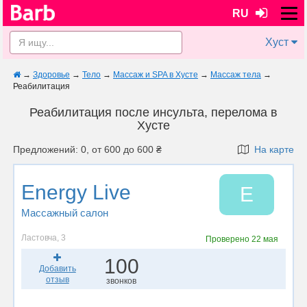
RU
Хуст
→
Здоровье
→
Тело
→
Массаж и SPA в Хусте
→
Массаж тела
→
Реабилитация
Реабилитация после инсульта, перелома в
Хусте
Предложений: 0, от 600 до 600 ₴
На карте
Energy Live
E
Массажный салон
Ластовча, 3
Проверено
22 мая
100
Добавить
отзыв
звонков