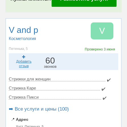
V and p
V
Косметология
Петенька, 5
Проверено
3 июня
60
Добавить
отзыв
звонков
Стрижки для женщин
✔️
Стрижка Каре
✔️
Стрижка Пикси
✔️
➡️ Все услуги и цены (100)
📍
Адрес
Хуст, Петенька, 5