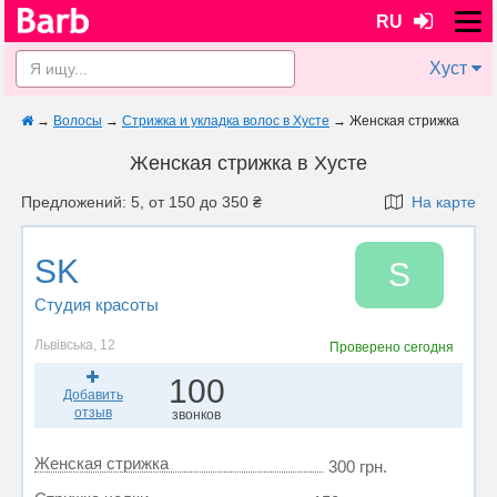
RU
Хуст
→
Волосы
→
Стрижка и укладка волос в Хусте
→
Женская стрижка
Женская стрижка в Хусте
Предложений: 5, от 150 до 350 ₴
На карте
SK
S
Студия красоты
Львівська, 12
Проверено
сегодня
100
Добавить
отзыв
звонков
Женская стрижка
300 грн.