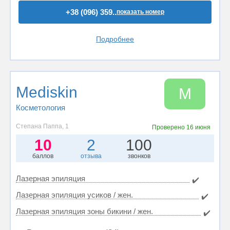
+38 (096) 359..
показать номер
Подробнее
Mediskin
M
Косметология
Степана Паппа, 1
Проверено
16 июня
10
2
100
баллов
отзыва
звонков
Лазерная эпиляция
✔️
Лазерная эпиляция усиков / жен.
✔️
Лазерная эпиляция зоны бикини / жен.
✔️