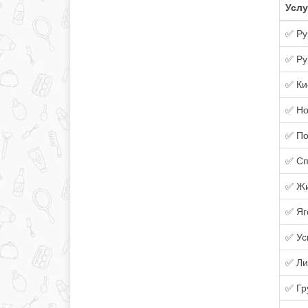
Услу
✅ Ру
✅ Ру
✅ Ки
✅ Но
✅ П
✅ Сп
✅ Жи
✅ Яг
✅ Ус
✅ Ли
✅ Гр