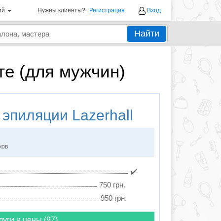
ий
Нужны клиенты?
Регистрация
Вход
Найти
те (для мужчин)
 эпиляции
Lazerhall
ков
✔️
750 грн.
950 грн.
луги и цены (97)