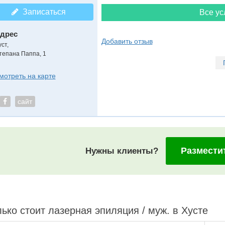
Записаться
Все ус
дрес
Добавить отзыв
уст
,
тепана Паппа, 1
мотреть на карте
сайт
Размести
Нужны клиенты?
ько стоит лазерная эпиляция / муж. в Хусте