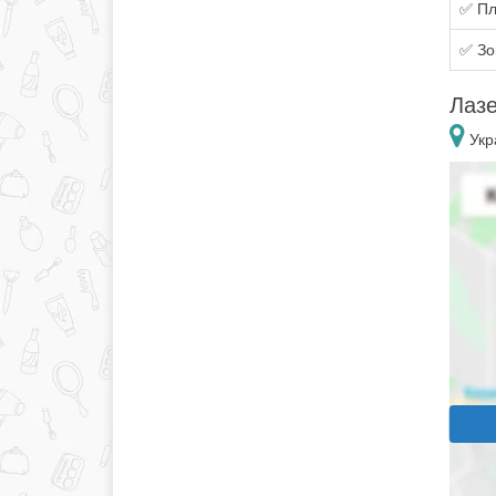
✅ Пл
✅ Зо
Лазе
Укра