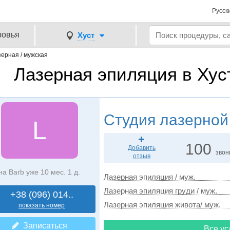
Русск
ровья
Хуст
ерная / мужская
Лазерная эпиляция в Хус
Студия лазерной
L
100
Добавить
звон
отзыв
на Barb уже 10 мес. 1 д.
Лазерная эпиляция / муж.
Лазерная эпиляция груди / муж.
+38 (096) 014..
Лазерная эпиляция живота/ муж.
показать номер
Записаться
Все ус