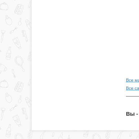
Все м
Все с
Вы -