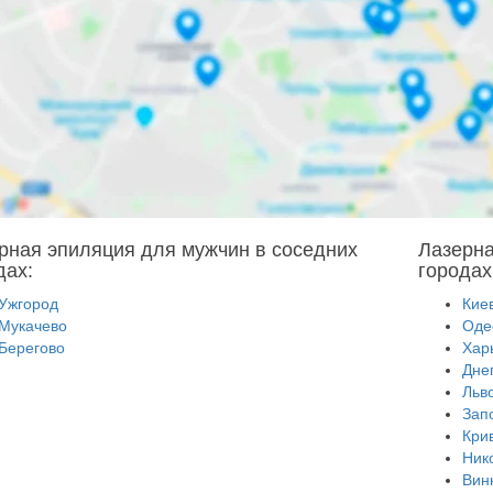
рная эпиляция для мужчин в соседних
Лазерна
дах:
городах
Ужгород
Кие
Мукачево
Оде
Берегово
Хар
Дне
Льв
Зап
Кри
Ник
Вин