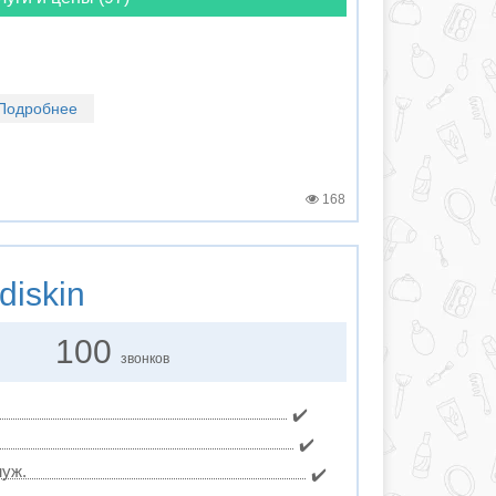
Подробнее
168
iskin
100
звонков
✔️
✔️
муж.
✔️