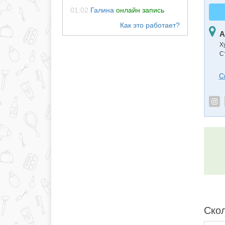
01:02
Галина
онлайн запись
А
Х
С
С
Скол