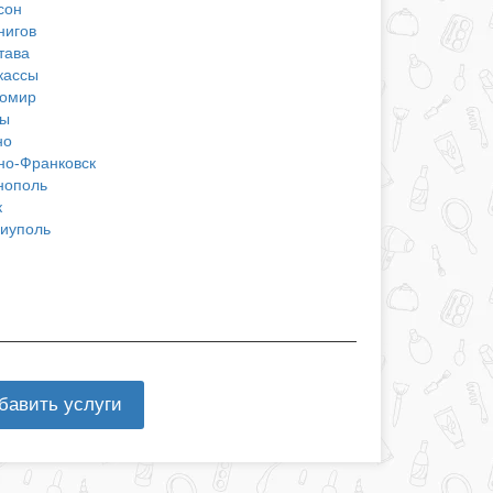
сон
нигов
тава
кассы
омир
ы
но
но-Франковск
нополь
к
иуполь
бавить услуги