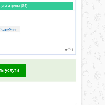
луги и цены (84)
Подробнее
744
ть услуги