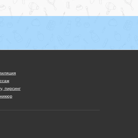
пиляция
ссаж
у, пирсинг
никюр