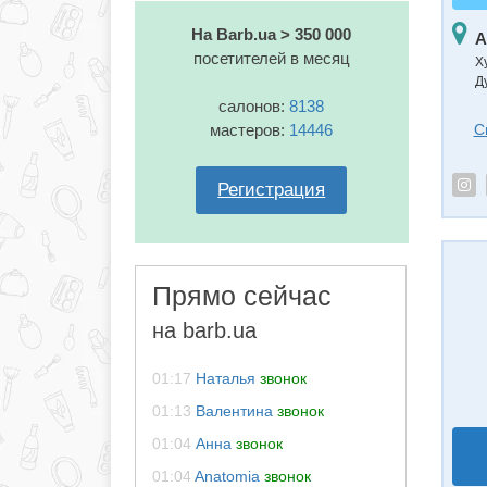
На Barb.ua > 350 000
А
посетителей в месяц
Х
Д
салонов:
8138
мастеров:
14446
С
Регистрация
Прямо сейчас
на barb.ua
01:17
Наталья
звонок
01:13
Валентина
звонок
01:04
Анна
звонок
01:04
Anatomia
звонок