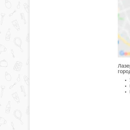
Лазе
горо