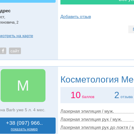
дрес
Добавить отзыв
уст
,
ухновича, 2
мотреть на карте
сайт
Косметология
Med
M
10
2
баллов
отзыва
на Barb уже 5 л. 4 мес.
Лазерная эпиляция / муж.
Лазерная эпиляция рук / муж.
+38 (097) 966..
Лазерная эпиляция рук до локтя / 
показать номер