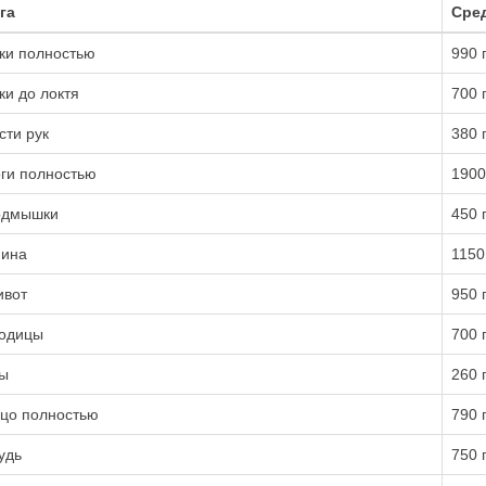
га
Сред
ки полностью
990 
ки до локтя
700 
сти рук
380 
ги полностью
1900
одмышки
450 
ина
1150
вот
950 
одицы
700 
ы
260 
цо полностью
790 
удь
750 