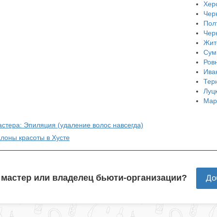
Хер
Чер
Пол
Чер
Жит
Сум
Ров
Ива
Тер
Луц
Мар
астера: Эпиляция (удаление волос навсегда)
алоны красоты в Хусте
 мастер или владелец бьюти-организации?
До