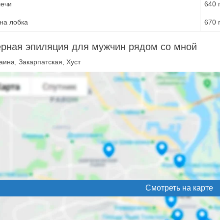
ечи
640 
на лобка
670 
рная эпиляция для мужчин рядом со мной
ина, Закарпатская, Хуст
Смотреть на карте