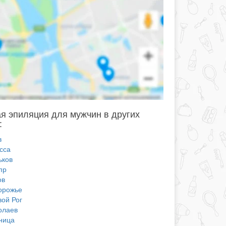
я эпиляция для мужчин в других
:
в
сса
ьков
пр
ов
орожье
вой Рог
олаев
ница