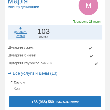
Марія
М
мастер депиляции
Проверено
28 июня
103
Добавить
отзыв
звонка
Шугаринг / жен.
✔️
Шугаринг бикини
✔️
Шугаринг глубокое бикини
✔️
➡️ Все услуги и цены (13)
📍
Салон
Хуст
+38 (068) 580..
показать номер