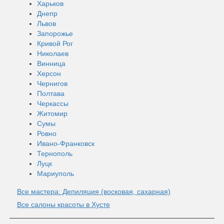
Харьков
Днепр
Львов
Запорожье
Кривой Рог
Николаев
Винница
Херсон
Чернигов
Полтава
Черкассы
Житомир
Сумы
Ровно
Ивано-Франковск
Тернополь
Луцк
Мариуполь
Все мастера: Депиляция (восковая, сахарная)
Все салоны красоты в Хусте