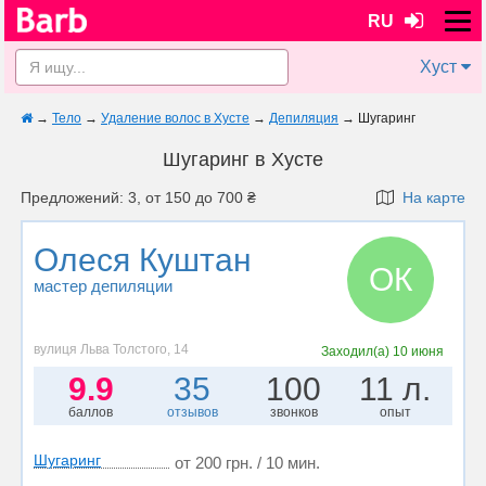
RU
Хуст
→
Тело
→
Удаление волос в Хусте
→
Депиляция
→
Шугаринг
Шугаринг в Хусте
Предложений: 3, от 150 до 700 ₴
На карте
Олеся Куштан
ОК
мастер депиляции
вулиця Льва Толстого, 14
Заходил(а)
10 июня
9.9
35
100
11 л.
баллов
отзывов
звонков
опыт
Шугаринг
от 200 грн. / 10 мин.