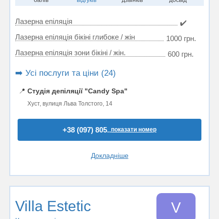
балів
відгуків
дзвінків
досвід
Лазерна епіляція
✔️
Лазерна епіляція бікіні глибоке / жін
1000 грн.
Лазерна епіляція зони бікіні / жін.
600 грн.
➡️ Усі послуги та ціни (24)
📍
Студія депіляції "Candy Spa"
Хуст, вулиця Льва Толстого, 14
+38 (097) 805..
показати номер
Докладніше
Villa Estetic
V