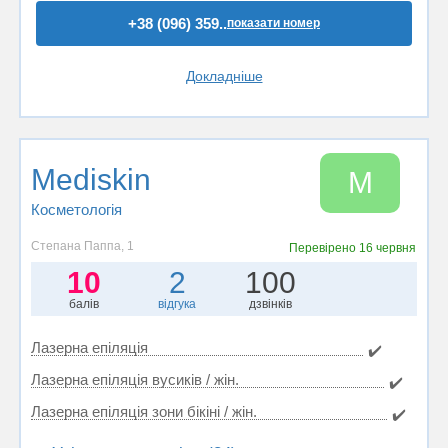
+38 (096) 359..
показати номер
Докладніше
Mediskin
M
Косметологія
Степана Паппа, 1
Перевірено
16 червня
10
2
100
балів
відгука
дзвінків
Лазерна епіляція
✔️
Лазерна епіляція вусиків / жін.
✔️
Лазерна епіляція зони бікіні / жін.
✔️