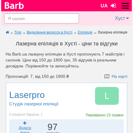
UA
Хуст
→
Тіло
→
Видалення волосся в Хусті
→
Епіляція
→
Лазерна епіляція
Лазерна епіляція в Хусті - ціни та відгуки
На Barb.ua лазерну епіляцію в Хусті пропонують 7 майстрів i
салонів. Ціни від 150 до 1800 грн, 35 відгуків із реальним
досвідом. Порівнюйте та записуйтесь.
Пропозицій: 7, від 150 до 1800 ₴
На карті
Laserpro
L
Студія лазерної епіляції
Соборної України, 1
Перевірено
23 травня
97
Додати
відгук