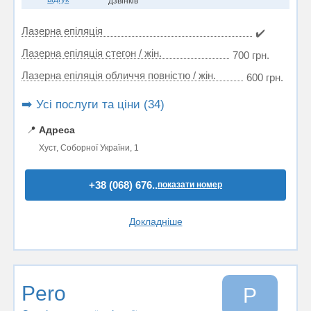
дзвінків
Лазерна епіляція
✔️
Лазерна епіляція стегон / жін.
700 грн.
Лазерна епіляція обличчя повністю / жін.
600 грн.
➡️ Усі послуги та ціни (34)
📍
Адреса
Хуст, Соборної України, 1
+38 (068) 676..
показати номер
Докладніше
Pero
P