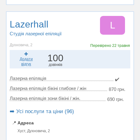
Lazerhall
L
Студія лазерної епіляції
Духновича, 2
Перевірено
22 травня
100
Додати
відгук
дзвінків
Лазерна епіляція
✔️
Лазерна епіляція бікіні глибоке / жін
870 грн.
Лазерна епіляція зони бікіні / жін.
690 грн.
➡️ Усі послуги та ціни (96)
📍
Адреса
Хуст, Духновича, 2