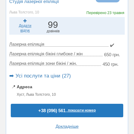
Студія лазерної епіляції
Льва Толстого, 10
Перевірено
23 травня
99
Додати
відгук
дзвінків
Лазерна епіляція
✔️
Лазерна епіляція бікіні глибоке / жін
650 грн.
Лазерна епіляція зони бікіні / жін.
450 грн.
➡️ Усі послуги та ціни (27)
📍
Адреса
Хуст, Льва Толстого, 10
+38 (096) 561..
показати номер
Докладніше