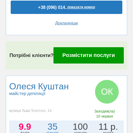
+38 (096) 014..
показати номер
Докладніше
Розмістити послуги
Потрібні клієнти?
Олеся Куштан
ОК
майстер депіляції
вулиця Льва Толстого, 14
Заходив(ла)
10 червня
9.9
35
100
11 р.