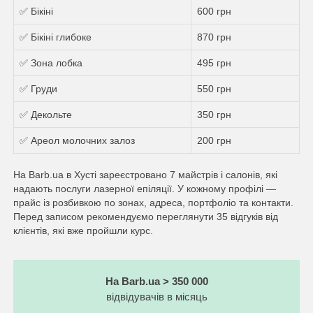
✅ Бікіні
600 грн
✅ Бікіні глибоке
870 грн
✅ Зона лобка
495 грн
✅ Груди
550 грн
✅ Декольте
350 грн
✅ Ареол молочних залоз
200 грн
На Barb.ua в Хусті зареєстровано 7 майстрів i салонів, які
надають послуги лазерної епіляції. У кожному профілі —
прайс із розбивкою по зонах, адреса, портфоліо та контакти.
Перед записом рекомендуємо переглянути 35 відгуків від
клієнтів, які вже пройшли курс.
На Barb.ua > 350 000
відвідувачів в місяць