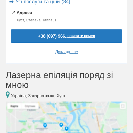
➡️ Усі послуги та ціни (84)
📍
Адреса
Хуст, Степана Паппа, 1
+38 (097) 966..
показати номер
Докладніше
Лазерна епіляція поряд зі
мною
Україна, Закарпатська, Хуст