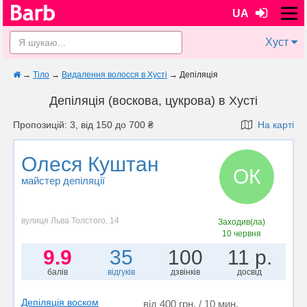
UA
Хуст
→
Тіло
→
Видалення волосся в Хусті
→
Депіляція
Депіляція (воскова, цукрова) в Хусті
Пропозицій: 3, від 150 до 700 ₴
На карті
Олеся Куштан
ОК
майстер депіляції
вулиця Льва Толстого, 14
Заходив(ла)
10 червня
9.9
35
100
11 р.
балів
відгуків
дзвінків
досвід
Депіляція воском
від 400 грн. / 10 мин.