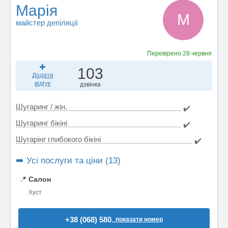
Марія
М
майстер депіляції
Перевірено
28 червня
103
Додати
відгук
дзвінка
Шугаринг / жін.
✔️
Шугаринг бікіні
✔️
Шугарінг глибокого бікіні
✔️
➡️ Усі послуги та ціни (13)
📍
Салон
Хуст
+38 (068) 580..
показати номер