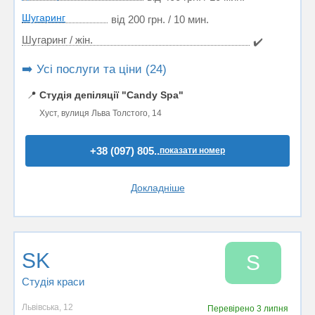
Шугаринг
від 200 грн. / 10 мин.
Шугаринг / жін.
✔️
➡️ Усі послуги та ціни (24)
📍
Студія депіляції "Candy Spa"
Хуст, вулиця Льва Толстого, 14
+38 (097) 805..
показати номер
Докладніше
SK
S
Студія краси
Львівська, 12
Перевірено
3 липня