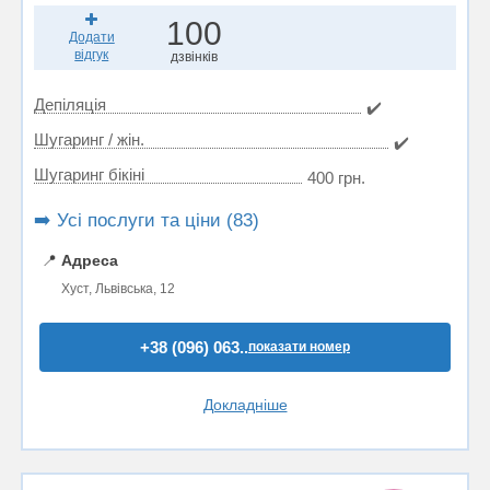
100
Додати
відгук
дзвінків
Депіляція
✔️
Шугаринг / жін.
✔️
Шугаринг бікіні
400 грн.
➡️ Усі послуги та ціни (83)
📍
Адреса
Хуст, Львівська, 12
+38 (096) 063..
показати номер
Докладніше