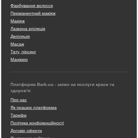
Фарбування волосся
Перманентний макіяж
Макіяж
Лазерна епіляція
Депіляція
Масаж
Тату, пірсинг
Манікюр
Платформа Barb.ua - запис на послуги краси та
здоров'я:
Про нас
Як працює платформа
Тарифи
Політика конфіденційності
Договір оферти