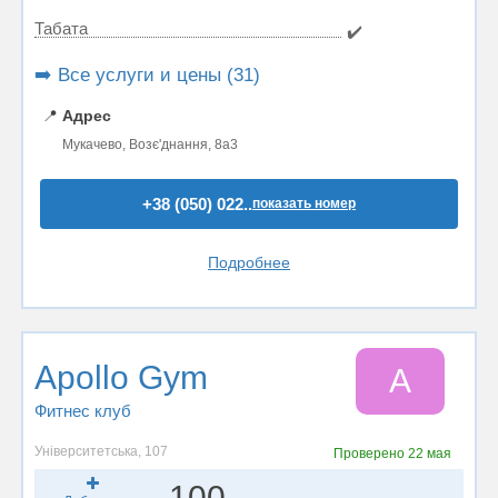
Табата
✔️
➡️ Все услуги и цены (31)
📍
Адрес
Мукачево, Возє'днання, 8а3
+38 (050) 022..
показать номер
Подробнее
Apollo Gym
A
Фитнес клуб
Університетська, 107
Проверено
22 мая
100