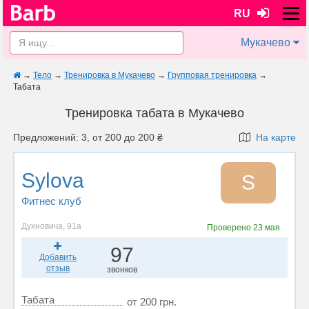
RU
Мукачево
→
Тело
→
Тренировка в Мукачево
→
Групповая тренировка
→
Табата
Тренировка табата в Мукачево
Предложений: 3, от 200 до 200 ₴
На карте
Sylova
S
Фитнес клуб
Духновича, 91а
Проверено
23 мая
97
Добавить
отзыв
звонков
Табата
от 200 грн.