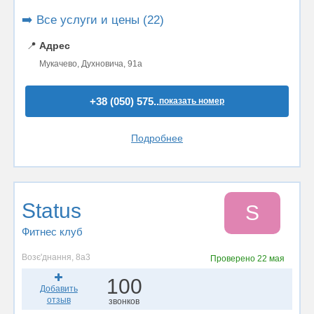
➡️ Все услуги и цены (22)
📍
Адрес
Мукачево, Духновича, 91а
+38 (050) 575..
показать номер
Подробнее
Status
S
Фитнес клуб
Возє'днання, 8а3
Проверено
22 мая
100
Добавить
отзыв
звонков