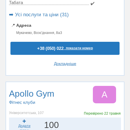
Табата
✔️
➡️ Усі послуги та ціни (31)
📍
Адреса
Мукачево, Возє'днання, 8а3
+38 (050) 022..
показати номер
Докладніше
Apollo Gym
A
Фітнес клуби
Університетська, 107
Перевірено
22 травня
100
Додати