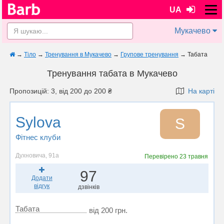
UA
Мукачево
→
Тіло
→
Тренування в Мукачево
→
Групове тренування
→
Табата
Тренування табата в Мукачево
Пропозицій: 3, від 200 до 200 ₴
На карті
Sylova
S
Фітнес клуби
Духновича, 91а
Перевірено
23 травня
97
Додати
відгук
дзвінків
Табата
від 200 грн.