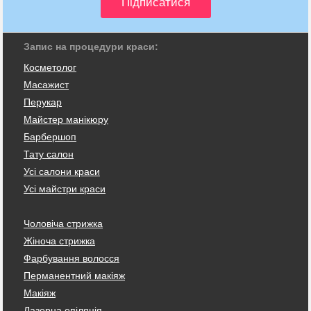
Запис на процедури краси:
Косметолог
Масажист
Перукар
Майстер манікюру
Барбершоп
Тату салон
Усі салони краси
Усі майстри краси
Чоловіча стрижка
Жіноча стрижка
Фарбування волосся
Перманентний макіяж
Макіяж
Лазерна епіляція