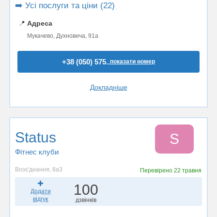
➡️ Усі послуги та ціни (22)
📍
Адреса
Мукачево, Духновича, 91а
+38 (050) 575..
показати номер
Докладніше
Status
S
Фітнес клуби
Возє'днання, 8а3
Перевірено
22 травня
100
Додати
відгук
дзвінків