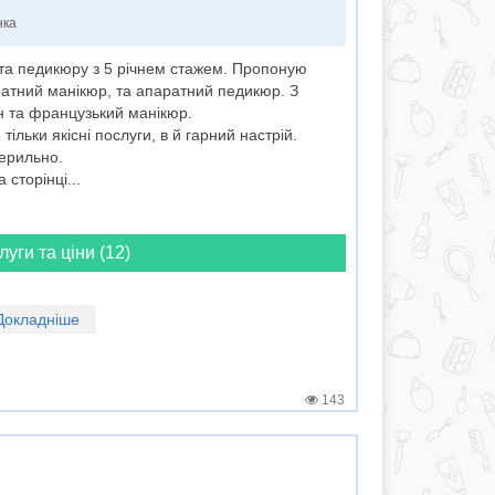
нка
 та педикюру з 5 річнем стажем. Пропоную
ратний манікюр, та апаратний педикюр. З
 та французький манікюр.
ільки якісні послуги, в й гарний настрій.
терильно.
сторінці...
луги та ціни (12)
Докладніше
143