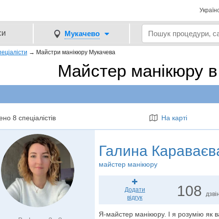
Україн
си
Мукачево
еціалісти
→
Майстри манікюру Мукачева
Майстер манікюру в
но 8 спеціалістів
На карті
Галина Караваєв
майстер манікюру
108
Додати
дзвін
відгук
Я-майстер манікюру. І я розумію як в