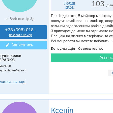
103
Додати
дзві
відгук
Привіт дівчатка. Я майстер манікюру
на Barb вже 1р 3д
послуги: комбінований манікюр, апа
великим задоволенням роблю дизайн
+38 (096) 018..
З приходом до мене ви отримаєте не т
показати номер
Працюю на якісних матеріалах, та с
Всі мої роботи ви можете побачити на 
Записатись
Консультація - безкоштовно.
тудія краси
Усі пос
SPARKS"
укачево,
ауля Валенберга 5
ивитися на карті
Ксенія