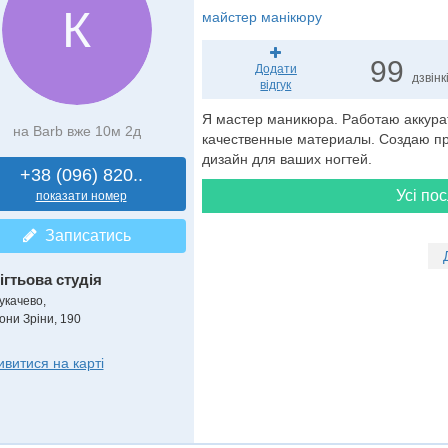
К
майстер манікюру
99
Додати
дзвінк
відгук
Я мастер маникюра. Работаю аккура
на Barb вже 10м 2д
качественные материалы. Создаю пр
дизайн для ваших ногтей.
+38 (096) 820..
Усі пос
показати номер
Записатись
ігтьова студія
укачево,
они Зріни, 190
ивитися на карті