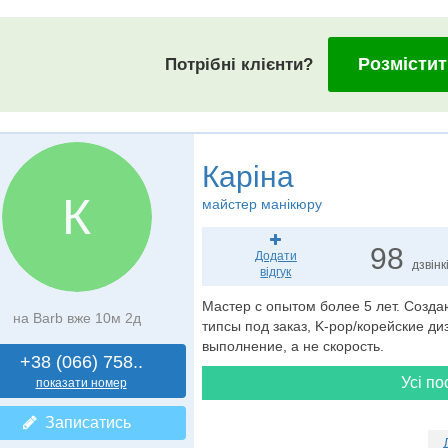
Розмістит
Потрібні клієнти?
Каріна
К
майстер манікюру
98
Додати
дзвінк
відгук
Мастер с опытом более 5 лет. Созда
на Barb вже 10м 2д
типсы под заказ, K-pop/корейские д
выполнение, а не скорость.
+38 (066) 758..
Усі по
показати номер
Записатись