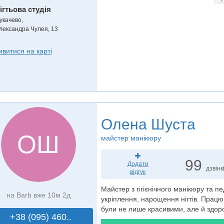
ігтьова студія
укачево,
лександра Чулея, 13
ивитися на карті
Олена Шуста
ОШ
майстер манікюру
99
Додати
дзвінк
відгук
Майстер з гігієнічного манікюру та 
на Barb вже 10м 2д
укріплення, нарощення нігтів. Працю
були не лише красивими, але й здор
+38 (095) 460..