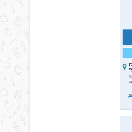
С
"
М
Р
Д