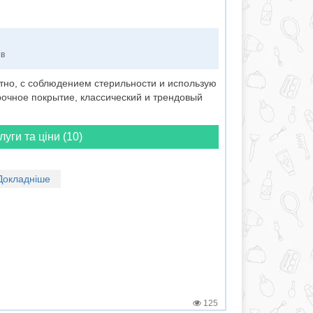
ів
тно, с соблюдением стерильности и использую
очное покрытие, классический и трендовый
луги та ціни (10)
Докладніше
125