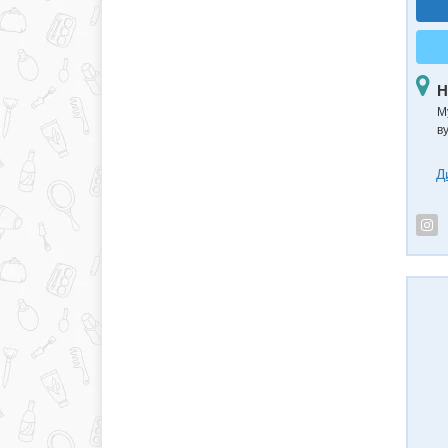
Н
М
в
Д