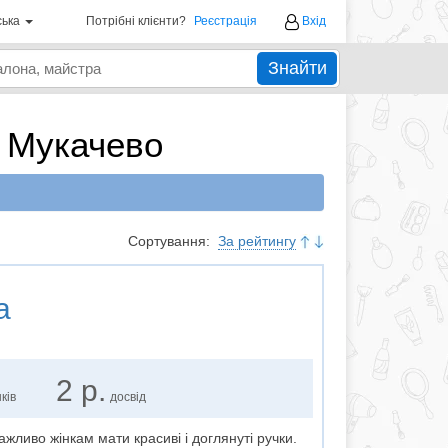
ська
Потрібні клієнти?
Реєстрація
Вхід
Знайти
 Мукачево
Сортування:
За рейтингу
а
2 р.
ків
досвід
ажливо жінкам мати красиві і доглянуті ручки.