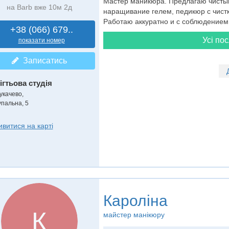
Мастер маникюра. Предлагаю чистый
на Barb вже 10м 2д
наращивание гелем, педикюр с чистк
Работаю аккуратно и с соблюдением
+38 (066) 679..
Усі пос
показати номер
Записатись
ігтьова студія
укачево,
упальна, 5
ивитися на карті
Кароліна
К
майстер манікюру