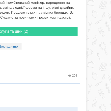
ний і комбінований манікюр, нарощення на
 зміна з однієї форми на іншу, різні дизайни,
лами. Працюю тільки на якісних брендах. Всі
Слідкую за новинками і розвитком індустрії.
слуги та ціни (2)
Докладніше
208