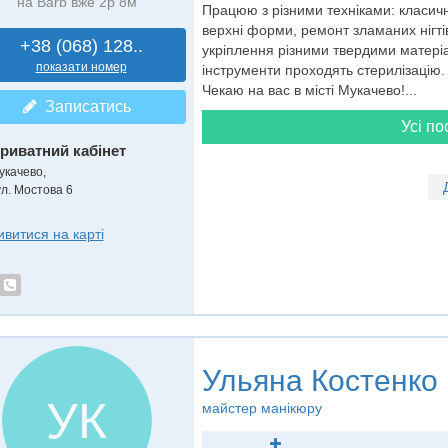
на Barb вже 2р 8м
Працюю з різними техніками: класич
верхні форми, ремонт зламаних нігтів,
+38 (068) 128..
укріплення різними твердими матеріа
показати номер
інструменти проходять стерилізацію. 
Чекаю на вас в місті Мукачево!...
Записатись
Усі по
риватний кабінет
укачево,
ул. Мостова 6
ивитися на карті
Ульяна Костенко
УК
майстер манікюру