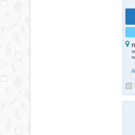
П
М
в
Д