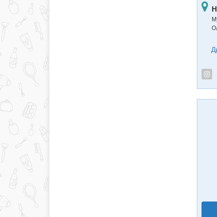
Н
М
О
Д