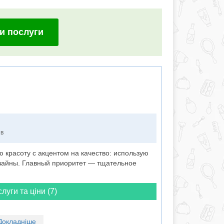
и послуги
ів
ю красоту с акцентом на качество: использую
изайны. Главный приоритет — тщательное
слуги та ціни (7)
Докладніше