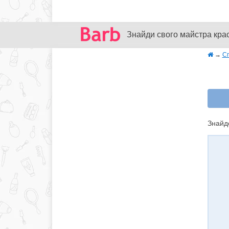
Знайди свого майстра кра
→
Сп
Знайде