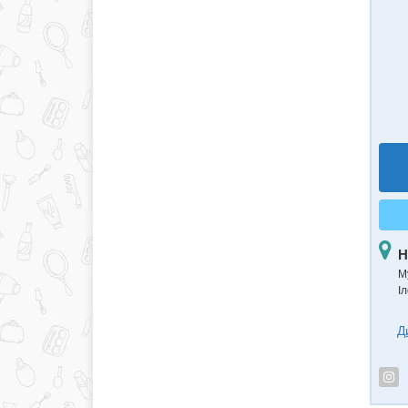
Н
М
Іл
Д