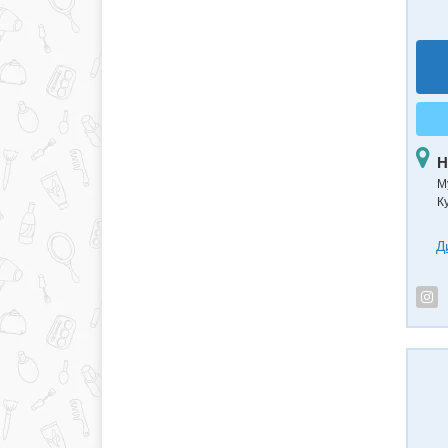
Н
М
К
Д