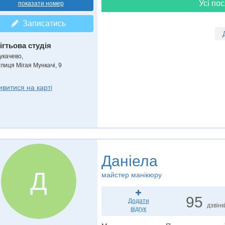
Усі пос
показати номер
Записатись
ігтьова студія
укачево,
улиця Мігая Мункачі, 9
ивитися на карті
Даніела
Д
майстер манікюру
95
Додати
дзвінк
відгук