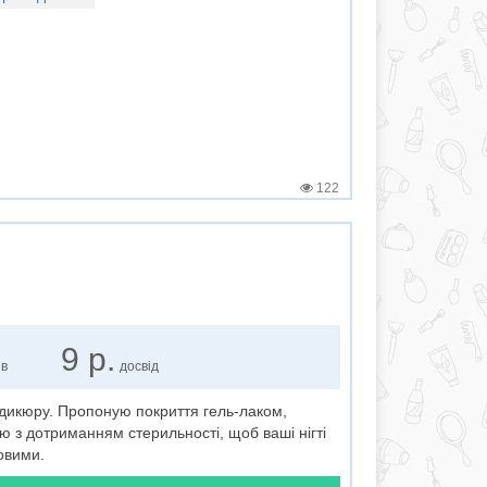
122
9 р.
ів
досвід
педикюру. Пропоную покриття гель-лаком,
ю з дотриманням стерильності, щоб ваші нігті
овими.