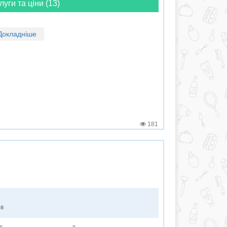
луги та ціни (13)
Докладніше
181
ів