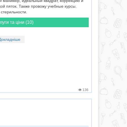
 маникюр, идеальный квадрат, коррекцию и
ой пяток. Также провожу учебные курсы.
 стерильности.
луги та ціни (10)
Докладніше
136