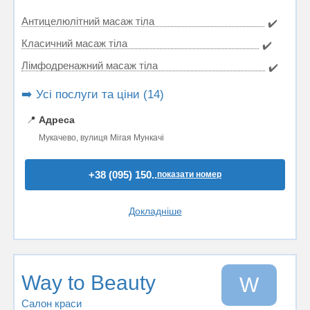
Антицелюлітний масаж тіла
✔️
Класичний масаж тіла
✔️
Лімфодренажний масаж тіла
✔️
➡️ Усі послуги та ціни (14)
📍
Адреса
Мукачево, вулиця Мігая Мункачі
+38 (095) 150..
показати номер
Докладніше
Way to Beauty
W
Салон краси