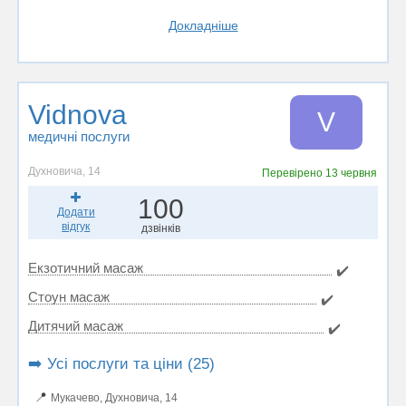
Докладніше
Vidnova
V
медичні послуги
Духновича, 14
Перевірено
13 червня
100
Додати
відгук
дзвінків
Екзотичний масаж
✔️
Стоун масаж
✔️
Дитячий масаж
✔️
➡️ Усі послуги та ціни (25)
📍
Мукачево, Духновича, 14