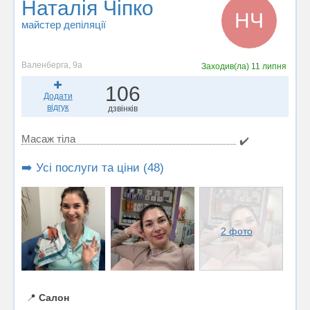
Наталія Чіпко
НЧ
майстер депіляції
Валенберга, 9а
Заходив(ла)
11 липня
106
Додати
відгук
дзвінків
Масаж тіла
✔️
➡️ Усі послуги та ціни (48)
2 фото
📍
Салон