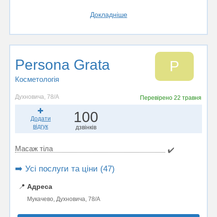
Докладніше
Persona Grata
P
Косметологія
Духновича, 78/А
Перевірено
22 травня
100
Додати
відгук
дзвінків
Масаж тіла
✔️
➡️ Усі послуги та ціни (47)
📍
Адреса
Мукачево, Духновича, 78/А