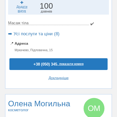
100
Додати
відгук
дзвінків
Масаж тіла
✔️
➡️ Усі послуги та ціни (8)
📍
Адреса
Мукачево, Підловачна, 15
+38 (050) 345..
показати номер
Докладніше
Олена Могильна
ОМ
косметолог