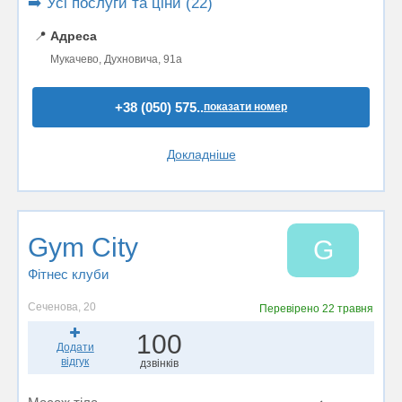
➡️ Усі послуги та ціни (22)
📍
Адреса
Мукачево, Духновича, 91а
+38 (050) 575..
показати номер
Докладніше
Gym City
G
Фітнес клуби
Сеченова, 20
Перевірено
22 травня
100
Додати
відгук
дзвінків