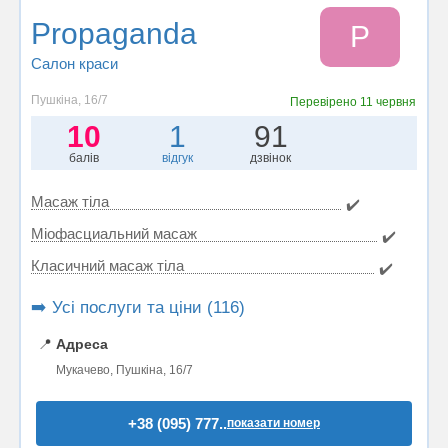
Propaganda
P
Салон краси
Пушкіна, 16/7
Перевірено
11 червня
10
1
91
балів
відгук
дзвінок
Масаж тіла
✔️
Міофасциальний масаж
✔️
Класичний масаж тіла
✔️
➡️ Усі послуги та ціни (116)
📍
Адреса
Мукачево, Пушкіна, 16/7
+38 (095) 777..
показати номер