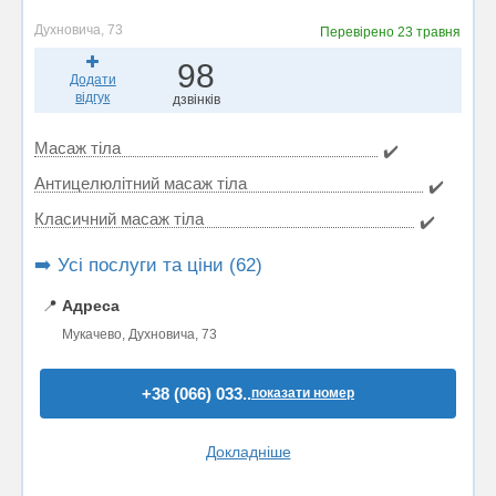
Духновича, 73
Перевірено
23 травня
98
Додати
відгук
дзвінків
Масаж тіла
✔️
Антицелюлітний масаж тіла
✔️
Класичний масаж тіла
✔️
➡️ Усі послуги та ціни (62)
📍
Адреса
Мукачево, Духновича, 73
+38 (066) 033..
показати номер
Докладніше