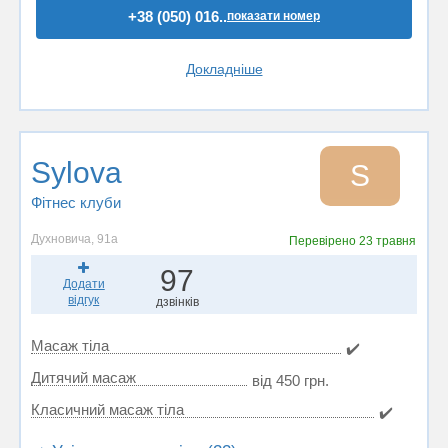
+38 (050) 016..
показати номер
Докладніше
Sylova
S
Фітнес клуби
Духновича, 91а
Перевірено
23 травня
97
Додати
відгук
дзвінків
Масаж тіла
✔️
Дитячий масаж
від 450 грн.
Класичний масаж тіла
✔️