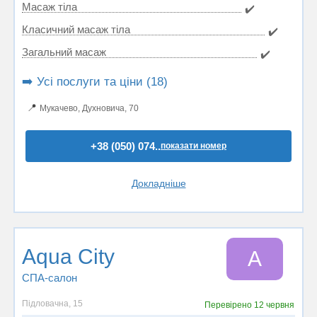
Масаж тіла
✔️
Класичний масаж тіла
✔️
Загальний масаж
✔️
➡️ Усі послуги та ціни (18)
📍
Мукачево, Духновича, 70
+38 (050) 074..
показати номер
Докладніше
Aqua City
A
СПА-салон
Підловачна, 15
Перевірено
12 червня