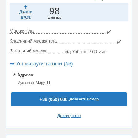
98
Додати
відгук
дзвінків
Масаж тіла
✔️
Класичний масаж тіла
✔️
Загальний масаж
від 750 грн. / 60 мин.
➡️ Усі послуги та ціни (53)
📍
Адреса
Мукачево, Миру, 11
+38 (050) 688..
показати номер
Докладніше