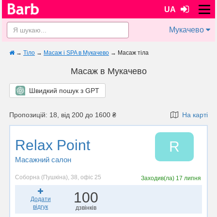
UA
Мукачево
→
Тіло
→
Масаж і SPA в Мукачево
→
Масаж тіла
Масаж в Мукачево
Швидкий пошук з GPT
Пропозицій: 18, від 200 до 1600 ₴
На карті
Relax Point
R
Масажний салон
Соборна (Пушкіна), 38, офіс 25
Заходив(ла)
17 липня
100
Додати
відгук
дзвінків