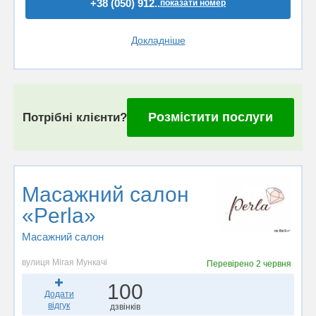
+38 (050) 912..
показати номер
Докладніше
Розмістити послуги
Потрібні клієнти?
Масажний салон
«Perla»
Масажний салон
вулиця Мігая Мункачі
Перевірено
2 червня
100
Додати
відгук
дзвінків