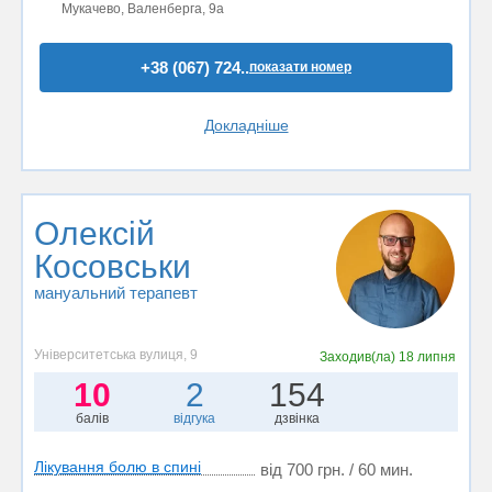
Мукачево, Валенберга, 9а
+38 (067) 724..
показати номер
Докладніше
Олексій
Косовськи
мануальний терапевт
Університетська вулиця, 9
Заходив(ла)
18 липня
10
2
154
балів
відгука
дзвінка
Лікування болю в спині
від 700 грн. / 60 мин.