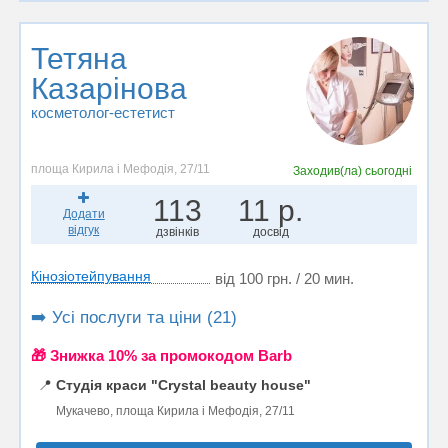
Тетяна
Казарінова
косметолог-естетист
площа Кирила і Мефодія, 27/11
Заходив(ла)
сьогодні
113
11 р.
Додати
відгук
дзвінків
досвід
Кінозіотейпування
від 100 грн. / 20 мин.
➡️ Усі послуги та ціни (21)
🎁 Знижка 10% за промокодом Barb
📍
Студія краси "Crystal beauty house"
Мукачево, площа Кирила і Мефодія, 27/11