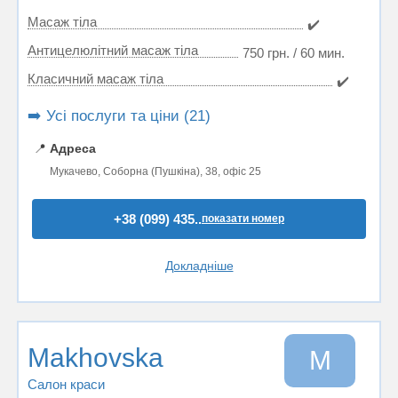
Масаж тіла
✔️
Антицелюлітний масаж тіла
750 грн. / 60 мин.
Класичний масаж тіла
✔️
➡️ Усі послуги та ціни (21)
📍
Адреса
Мукачево, Соборна (Пушкіна), 38, офіс 25
+38 (099) 435..
показати номер
Докладніше
Makhovska
M
Салон краси