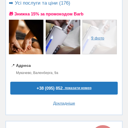
➡️ Усі послуги та ціни (176)
🎁 Знижка 15% за промокодом Barb
9 фото
📍
Адреса
Мукачево, Валенберга, 9а
+38 (095) 852..
показати номер
Докладніше