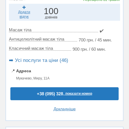
100
Додати
відгук
дзвінків
Масаж тіла
✔️
Антицелюлітний масаж тіла
700 грн. / 45 мин.
Класичний масаж тіла
900 грн. / 60 мин.
➡️ Усі послуги та ціни (46)
📍
Адреса
Мукачево, Миру, 11А
+38 (095) 328..
показати номер
Докладніше