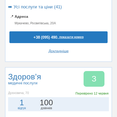
➡️ Усі послуги та ціни (41)
📍
Адреса
Мукачево, Росвигівська, 20А
+38 (095) 490..
показати номер
Докладніше
Здоров’я
З
медичні послуги
Духновича, 70
Перевірено
12 червня
1
100
відгук
дзвінків