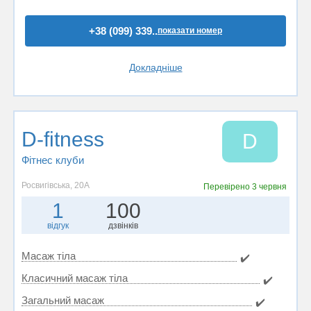
+38 (099) 339..
показати номер
Докладніше
D-fitness
D
Фітнес клуби
Росвигівська, 20А
Перевірено
3 червня
1
100
відгук
дзвінків
Масаж тіла
✔️
Класичний масаж тіла
✔️
Загальний масаж
✔️