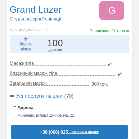
Grand Lazer
G
Студія лазерної епіляції
вулиця Духновича, 22
Перевірено
27 травня
100
Додати
відгук
дзвінків
Масаж тіла
✔️
Класичний масаж тіла
✔️
Загальний масаж
800 грн.
➡️ Усі послуги та ціни (70)
📍
Адреса
Мукачево, вулиця Духновича, 22
+38 (066) 925..
показати номер