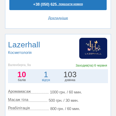
+38 (050) 625..
показати номер
Докладніше
Lazerhall
Косметологія
Валенберга, 9а
Заходив(ла)
6 червня
10
1
103
балів
відгук
дзвінка
Аромамасаж
1000 грн. / 60 мин.
Масаж тіла
500 грн. / 30 мин.
Реабілітація
800 грн. / 60 мин.