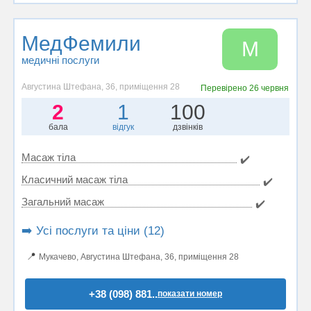
МедФемили
М
медичні послуги
Августина Штефана, 36, приміщення 28
Перевірено
26 червня
2
1
100
бала
відгук
дзвінків
Масаж тіла
✔️
Класичний масаж тіла
✔️
Загальний масаж
✔️
➡️ Усі послуги та ціни (12)
📍
Мукачево, Августина Штефана, 36, приміщення 28
+38 (098) 881..
показати номер