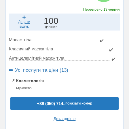
Перевірено
13 червня
100
Додати
відгук
дзвінків
Масаж тіла
✔️
Класичний масаж тіла
✔️
Антицелюлітний масаж тіла
✔️
➡️ Усі послуги та ціни (13)
📍
Косметологія
Мукачево
+38 (050) 714..
показати номер
Докладніше