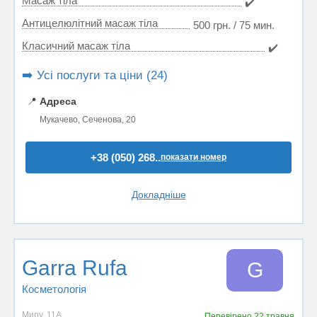
Масаж тіла
✔️
Антицелюлітний масаж тіла
500 грн. / 75 мин.
Класичний масаж тіла
✔️
➡️ Усі послуги та ціни (24)
📍
Адреса
Мукачево, Сеченова, 20
+38 (050) 268..
показати номер
Докладніше
Garra Rufa
G
Косметологія
Миру, 11А
Перевірено
22 травня