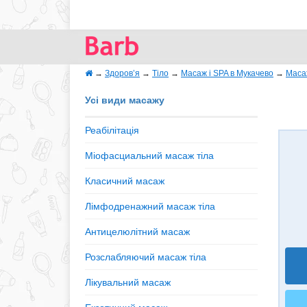
→
Здоров’я
→
Тіло
→
Масаж і SPA в Мукачево
→
Маса
Усі види масажу
Реабілітація
Міофасциальний масаж тіла
Класичний масаж
Лімфодренажний масаж тіла
Антицелюлітний масаж
Розслабляючий масаж тіла
Лікувальний масаж