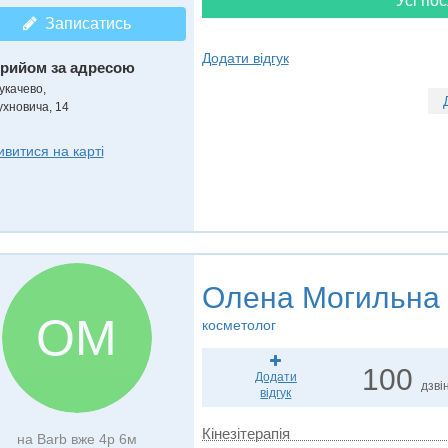
Усі пос
Записатись
Додати відгук
рийом за адресою
укачево,
ухновича, 14
ивитися на карті
Олена Могильна
ОМ
косметолог
100
Додати
дзвін
відгук
Кінезітерапія
на Barb вже 4р 6м