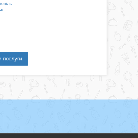
нопіль
ьк
и послуги