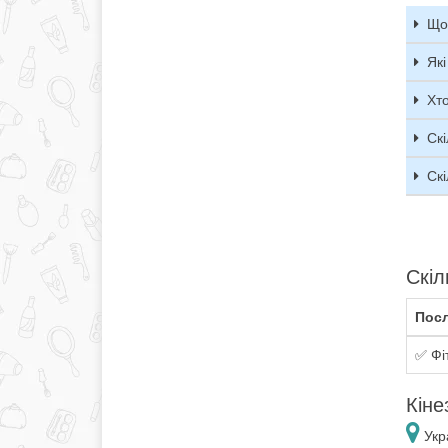
Що 
Які
Хто
Скі
Скі
Скіл
Посл
✅ Фі
Кіне
Укр