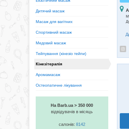
Екзотичний масаж
А
Дитячий масаж
М
Масаж для вагітних
Д
Спортивний масаж
Д
Медовий масаж
Тейпування (кінезiо тейпи)
Кінезітерапія
Аромамасаж
Остеопатичне лікування
На Barb.ua > 350 000
відвідувачів в місяць
салонів:
8142