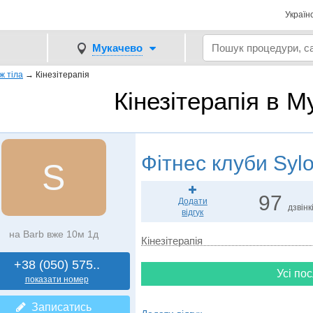
Україн
Мукачево
ж тіла
→
Кінезітерапія
Кінезітерапія в 
Фітнес клуби
Syl
S
97
Додати
дзвінк
відгук
на Barb вже 10м 1д
Кінезітерапія
+38 (050) 575..
Усі пос
показати номер
Записатись