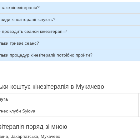
таке кінезітерапія?
 види кінезітерапії існують?
 проводить сеанси кінезітерапії?
льки триває сеанс?
льки процедур кінезітерапії потрібно пройти?
ьки коштує кінезітерапія в Мукачево
уга
тнес клуби Sylova
зітерапія поряд зі мною
аїна, Закарпатська, Мукачево