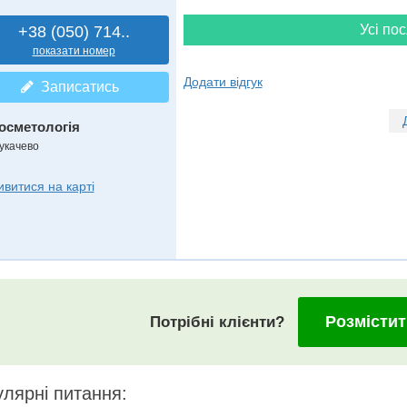
Усі пос
+38 (050) 714..
показати номер
Додати відгук
Записатись
осметологія
укачево
ивитися на карті
Розмістит
Потрібні клієнти?
лярні питання: