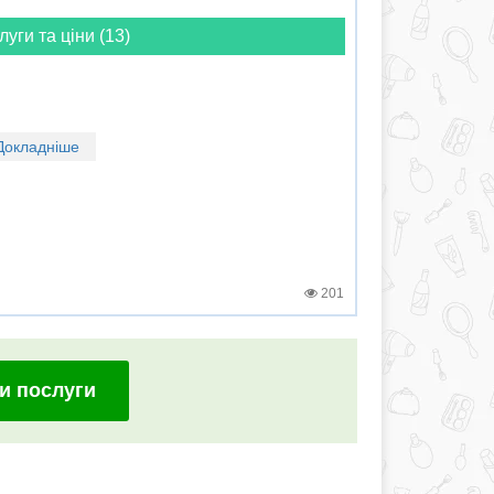
луги та ціни (13)
Докладніше
201
и послуги