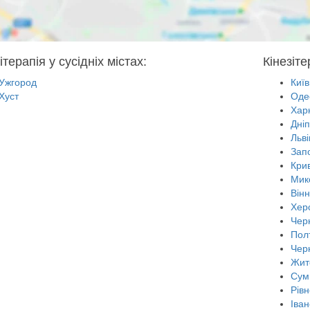
ітерапія у сусідніх містах:
Кінезіте
Ужгород
Київ
Хуст
Оде
Харк
Дні
Льві
Зап
Крив
Мик
Він
Хер
Черн
Пол
Чер
Жит
Сум
Рівн
Іван