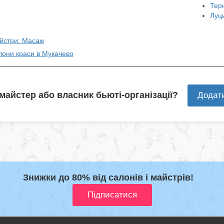
Тер
Луц
айстри: Масаж
лони краси в Мукачево
 майстер або власник бьюті-організації?
Додат
Знижки до 80% від салонів і майстрів!