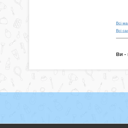
Всі м
Всі са
Ви -