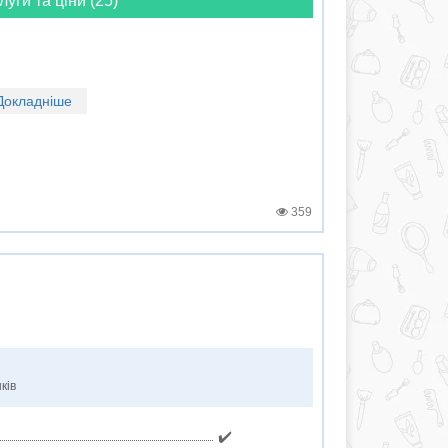
луги та ціни (25)
Докладніше
359
ків
✔️