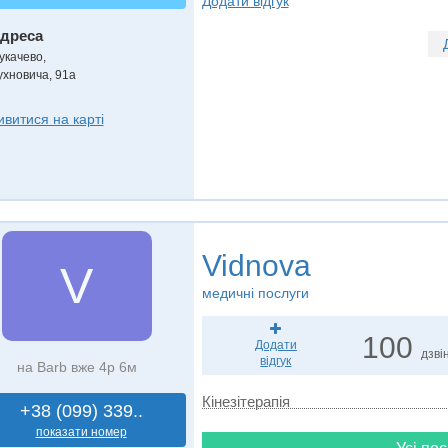
Додати відгук
дреса
укачево
,
ухновича, 91а
ивитися на карті
Vidnova
V
медичні послуги
100
Додати
дзвін
відгук
на Barb вже 4р 6м
Кінезітерапія
+38 (099) 339..
показати номер