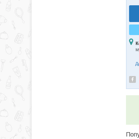
К
М
Д
Попу