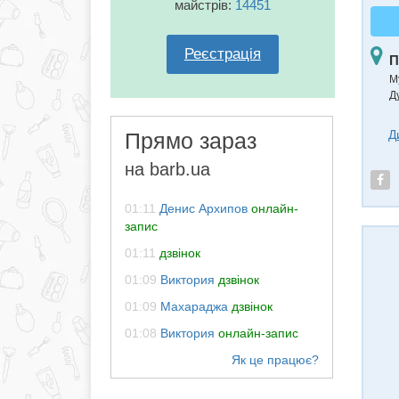
майстрів:
14451
Реєстрація
П
М
Д
Д
Прямо зараз
на barb.ua
01:11
Денис Архипов
онлайн-
запис
01:11
дзвінок
01:09
Виктория
дзвінок
01:09
Махараджа
дзвінок
01:08
Виктория
онлайн-запис