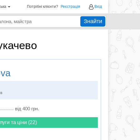
ська
Потрібні клієнти?
Реєстрація
Вхід
Знайти
Мукачево
ova
ів
від 400 грн.
луги та ціни (22)