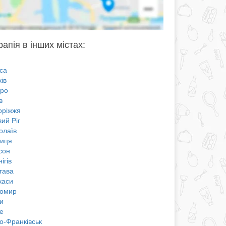
рапія в інших містах:
са
ів
про
в
оріжжя
ий Ріг
олаїв
ниця
сон
ігів
тава
каси
омир
и
е
о-Франківськ