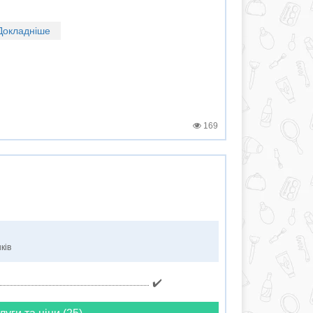
Докладніше
169
ків
✔️