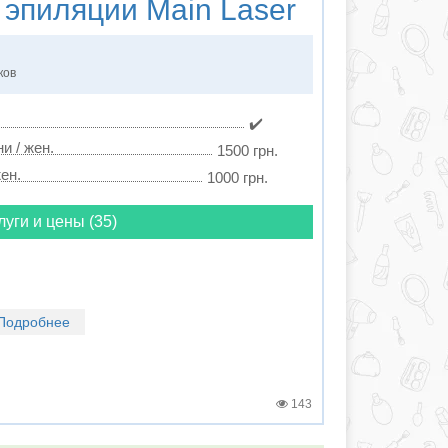
 эпиляции
Main Laser
ков
✔️
и / жен.
1500 грн.
ен.
1000 грн.
луги и цены (35)
Подробнее
143