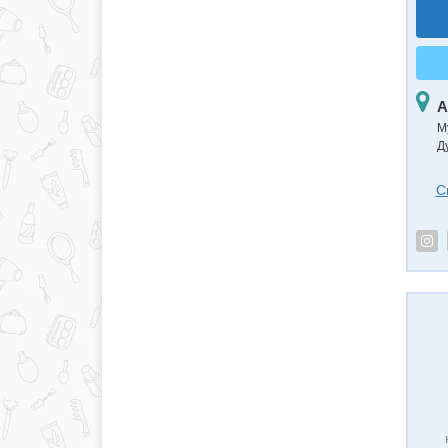
А
М
Д
С