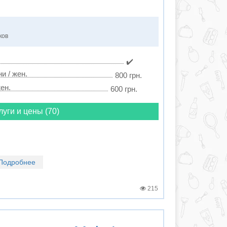
ков
✔️
и / жен.
800 грн.
ен.
600 грн.
луги и цены (70)
Подробнее
215