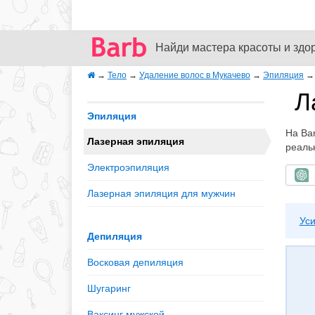
Найди мастера красоты и здо
→
Тело
→
Удаление волос в Мукачево
→
Эпиляция
Л
Эпиляция
На Bar
Лазерная эпиляция
реаль
Электроэпиляция
Б
Лазерная эпиляция для мужчин
Уси
Депиляция
Восковая депиляция
Шугаринг
Ваксинг мужской