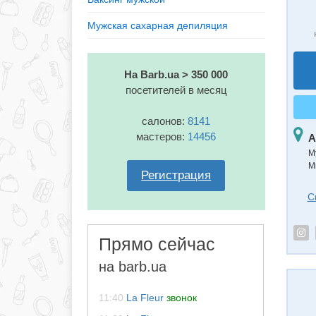
Мужская сахарная депиляция
На Barb.ua > 350 000
посетителей в месяц
салонов:
8141
мастеров:
14456
А
М
М
Регистрация
С
Прямо сейчас
на barb.ua
11:40
La Fleur
звонок