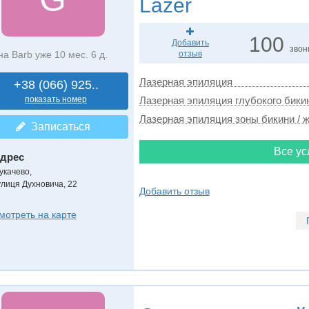
Lazer
100
Добавить
звон
на Barb уже 10 мес. 6 д.
отзыв
Лазерная эпиляция
+38 (066) 925..
показать номер
Лазерная эпиляция глубокого бикин
Лазерная эпиляция зоны бикини / ж
Записаться
Все ус
дрес
укачево
,
улиця Духновича, 22
Добавить отзыв
мотреть на карте