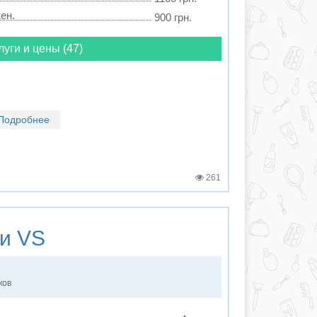
ен.
900 грн.
луги и цены (47)
Подробнее
261
и
VS
ков