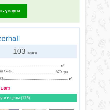
ть услуги
erhall
103
звонка
✔️
и / жен.
870 грн.
ен.
✔️
 Barb
уги и цены (176)