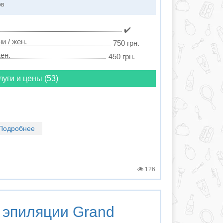
ов
✔️
и / жен.
750 грн.
ен.
450 грн.
луги и цены (53)
Подробнее
126
 эпиляции
Grand