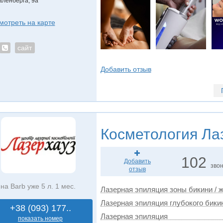
аленберга, 9а
мотреть на карте
сайт
Добавить отзыв
Косметология
Лаз
102
Добавить
зво
отзыв
на Barb уже 5 л. 1 мес.
Лазерная эпиляция зоны бикини / ж
Лазерная эпиляция глубокого бикин
+38 (093) 177..
Лазерная эпиляция
показать номер