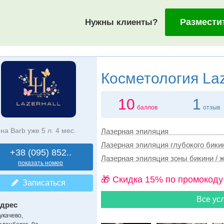
Размести
Нужны клиенты?
Косметология
Laz
10
1
баллов
отзыв
на Barb уже 5 л. 4 мес.
Лазерная эпиляция
Лазерная эпиляция глубокого бикин
+38 (095) 852..
Лазерная эпиляция зоны бикини / ж
показать номер
🎁 Cкидка 15% по промокоду
Записаться
Все усл
дрес
укачево
,