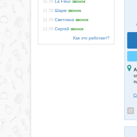
11:39
La Fleur
звонок
11:39
Шарм
звонок
11:39
Светлана
звонок
11:38
Сергей
звонок
А
М
в
С