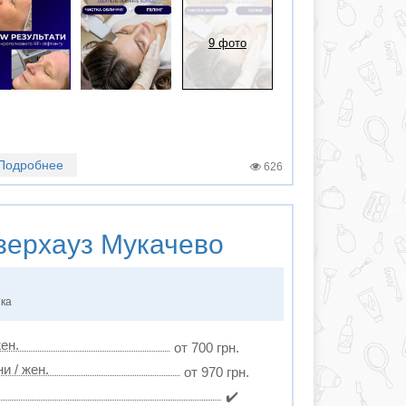
9 фото
Подробнее
626
ерхауз Мукачево
нка
ен.
от 700 грн.
и / жен.
от 970 грн.
✔️