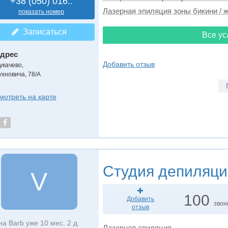
+38 (050) 016..
Лазерная эпиляция зоны бикини / ж
показать номер
Записаться
Все ус
дрес
Добавить отзыв
укачево
,
ухновича, 78/А
мотреть на карте
Студия депиляци
V
100
Добавить
звон
отзыв
на Barb уже 10 мес. 2 д.
Лазерная эпиляция