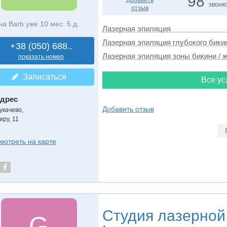
98
Добавить
звонк
отзыв
на Barb уже 10 мес. 5 д.
Лазерная эпиляция
Лазерная эпиляция глубокого бикин
+38 (050) 688..
Лазерная эпиляция зоны бикини / ж
показать номер
Записаться
Все ус
дрес
Добавить отзыв
укачево
,
иру, 11
мотреть на карте
Студия лазерной
G