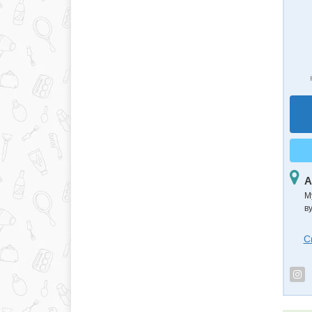
А
М
в
С