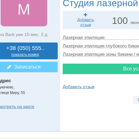
Студия лазерной
M
100
Добавить
звон
отзыв
на Barb уже 10 мес. 2 д.
Лазерная эпиляция
Лазерная эпиляция глубокого бикин
+38 (050) 555..
Лазерная эпиляция зоны бикини / ж
показать номер
Записаться
Все ус
дрес
Добавить отзыв
укачево
,
улиця Миру, 55
мотреть на карте