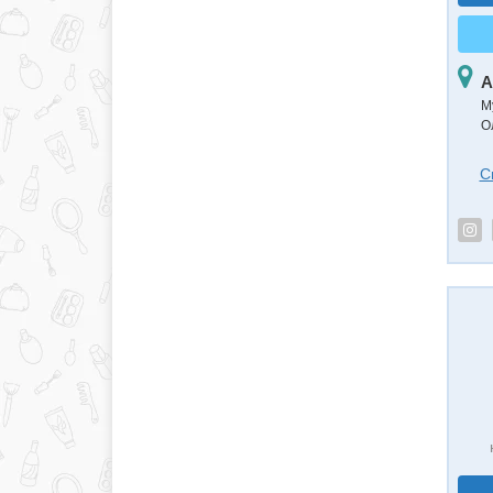
А
М
О
С