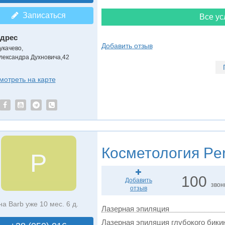
Записаться
Все ус
дрес
Добавить отзыв
укачево
,
лександра Духновича,42
мотреть на карте
Косметология
Per
P
100
Добавить
звон
отзыв
на Barb уже 10 мес. 6 д.
Лазерная эпиляция
Лазерная эпиляция глубокого бикин