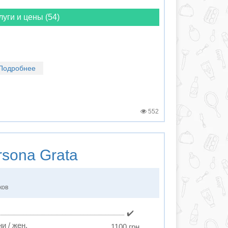
луги и цены (54)
Подробнее
552
sona Grata
ков
✔️
и / жен.
1100 грн.