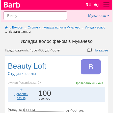
RU
Мукачево
→
Волосы
→
Стрижка и укладка волос в Мукачево
→
Укладка волос
→
Укладка феном
Укладка волос феном в Мукачево
Предложений: 4, от 400 до 400 ₴
На карте
Beauty Loft
B
Студия красоты
вулиця Росвигівська, 2К
Проверено
26 июня
100
Добавить
отзыв
звонков
Укладка феном
от 400 грн.