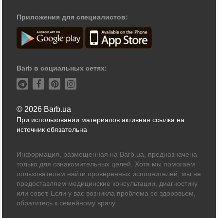
Приложения для специалистов:
Barb в социальных сетях:
© 2026 Barb.ua
При использовании материалов активная ссылка на
источник обязательна
Информация, размещенная на Barb.ua, предназначена
только для ознакомительных целей. Хотя мы помогаем
пользователям найти проверенных исполнителей, мы не
предоставляем медицинские консультации, диагностику
или совет. Если у вас возникла проблема со здоровьем,
обратитесь к семейному врачу.