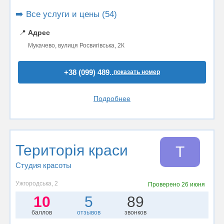
➡️ Все услуги и цены (54)
📍
Адрес
Мукачево, вулиця Росвигівська, 2К
+38 (099) 489..
показать номер
Подробнее
Територія краси
Т
Студия красоты
Ужгородська, 2
Проверено
26 июня
10
5
89
баллов
отзывов
звонков