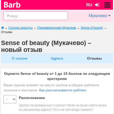
RU
Мукачево
→
Салоны красоты
→
Парикмахерские Мукачева
→
Sense of beauty
→
Отзывы
Sense of beauty (Мукачево) –
новый отзыв
О салоне
Адреса
Отзывы
Оцените Sense of beauty от 1 до 10 баллов по следующим
критериям
Ваши оценки влияют на место салона в общем рейтинге
салонов и мастеров.
Как рассчитывается рейтинг
Расположение
Удобно ли добираться к салону? Легко ли было найти салон
по указанному адресу? Есть ли при входе паркинг?