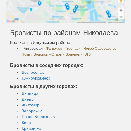
Бровисты по районам Николаева
Бровисты в Ингульском районе:
- Автовокзал
-
Жд вокзал
-
Зоопарк
-
Новое Садоводство
-
Новый Водопой
-
Старый Водопой
-
ЮТЗ
Бровисты в соседних городах:
Вознесенск
Южноукраинск
Бровисты в других городах:
Винница
Днепр
Житомир
Запорожье
Ивано-Франковск
Киев
Кривой Рог