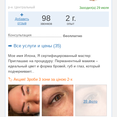
р-н. Центральный
Заходил(а)
29 июля
98
2 г.
Добавить
отзыв
звонков
опыт
Консультация
бесплатно
➡️ Все услуги и цены (35)
Мое имя Илона, Я сертифицированный мастер:
Приглашаю на процедуру: Перманентный макияж –
идеальный цвет и форма бровей, губ и глаз, который
подчеркивает...
🏷️ Акция! Зроби 3 зони за ціною 2-х
39 фото