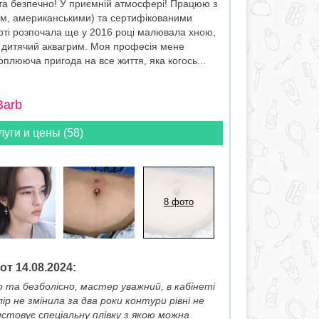
о та безпечно! У приємній атмосфері! Працюю з
ким, американськими) та сертифікованими
рті розпочала ще у 2016 році малювала хною,
та дитячий аквагрим. Моя професія мене
оплююча пригода на все життя, яка когось...
Barb
луги и цены (58)
8 фото
т 14.08.2024:
та безболісно, мастер уважний, в кабінеті
р не змінила за два роки контури рівні не
стовує спеціальну плівку з якою можна