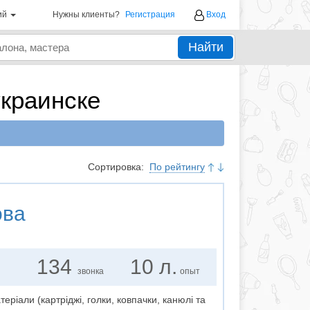
ий
Нужны клиенты?
Регистрация
Вход
Найти
краинске
Сортировка:
По рейтингу
ова
134
10 л.
звонка
опыт
еріали (картріджі, голки, ковпачки, канюлі та