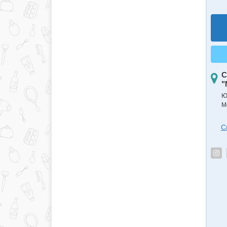
С
"
Ю
М
С