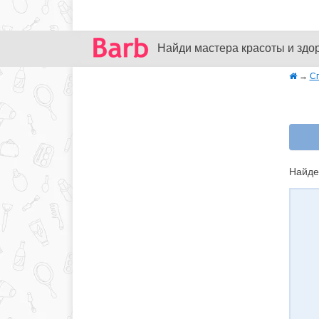
Найди мастера красоты и здо
→
С
Найде