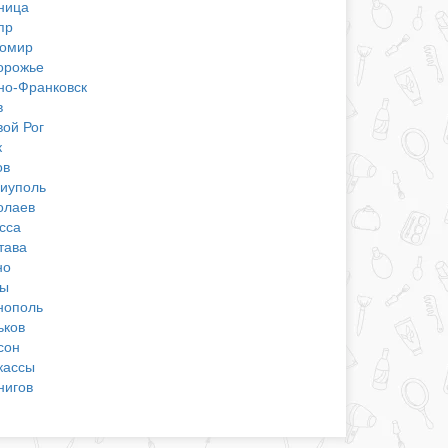
ница
пр
омир
орожье
но-Франковск
в
вой Рог
к
ов
иуполь
олаев
сса
тава
но
ы
нополь
ьков
сон
кассы
нигов