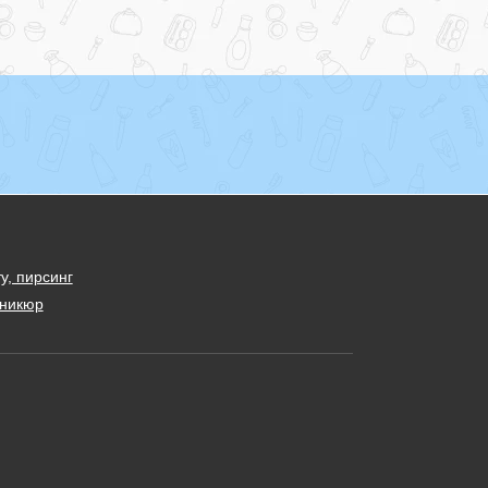
у, пирсинг
никюр