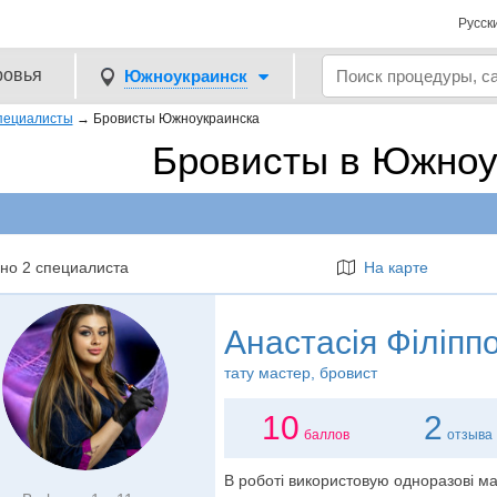
Русск
ровья
Южноукраинск
пециалисты
→
Бровисты Южноукраинска
Бровисты в Южноу
но 2 специалиста
На карте
Анастасія Філіпп
тату мастер
, бровист
10
2
баллов
отзыва
В роботі використовую одноразові мат