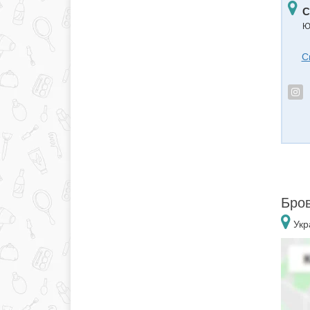
С
Ю
С
Бров
Укр