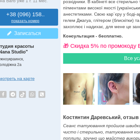
на Barb уже 1 г. 11 мес.
розхідники. В кабінеті все стерильн
пігментами високої якості (українсь
+38 (096) 158..
анестетиками. Свою кар`єру у боді-а
гелем Джагуа, глітером (блискітки) 
показать номер
захоплює і надихає, для мене це зах
Записаться
Консультация - бесплатно.
🎁 Cкидка 5% по промокоду 
тудия красоты
Nana Studio"
Все ус
жноукраинск,
олодіжна 2а
мотреть на карте
Костянтин Даревський, отзыв о
Сеанс татуювання пройшов швидко 
чисто і стерильно, татуювання колі
поплили, зручно що майстер викори