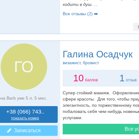
ходити в душ. ...
Все отзывы (2) ➡️
Галина Осадчук
ГО
визажист
, бровист
10
1
баллов
отзыв
Супер стойкий макияж. Оформление
на Barb уже 5 л. 5 мес.
сфере красоты. Для того, чтобы пр
элегантность, по торжественному пов
+38 (066) 743..
побаловать себя чем-нибудь новень
услугами.
показать номер
Все ус
Записаться