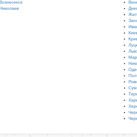
Вознесенск
Вин
Николаев
Дне
Жит
Зап
Ива
Кие
Кри
Луц
Льв
Мар
Ник
Оде
Пол
Ров
Сум
Тер
Хар
Хер
Чер
Чер