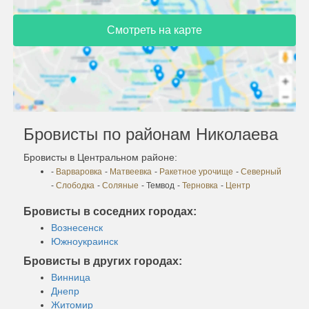
Смотреть на карте
Бровисты по районам Николаева
Бровисты в Центральном районе:
-
Варваровка
-
Матвеевка
-
Ракетное урочище
-
Северный
-
Слободка
-
Соляные
- Темвод
-
Терновка
-
Центр
Бровисты в соседних городах:
Вознесенск
Южноукраинск
Бровисты в других городах:
Винница
Днепр
Житомир