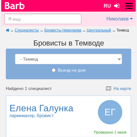
RU
Николаев
→
Специалисты
→
Бровисты Николаева
→
Центральный
→
Темвод
Бровисты в Темводе
Выезд на дом
Найдено 1 специалист
На карте
Елена Галунка
ЕГ
парикмахер
, бровист
Проверено
1 июня