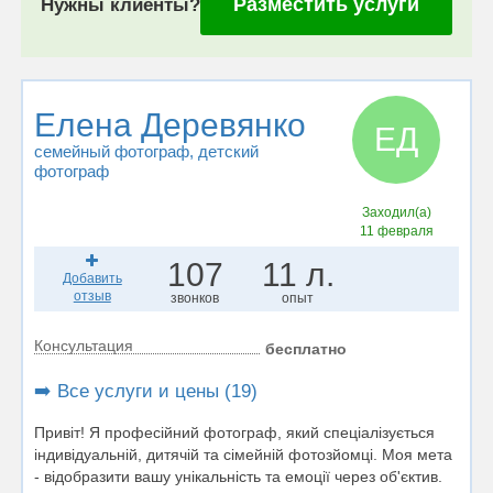
Разместить услуги
Нужны клиенты?
Елена Деревянко
ЕД
семейный фотограф
, детский
фотограф
Заходил(а)
11 февраля
107
11 л.
Добавить
отзыв
звонков
опыт
Консультация
бесплатно
➡️ Все услуги и цены (19)
Привіт! Я професійний фотограф, який спеціалізується
індивідуальній, дитячій та сімейній фотозйомці. Моя мета
- відобразити вашу унікальність та емоції через об'єктив.