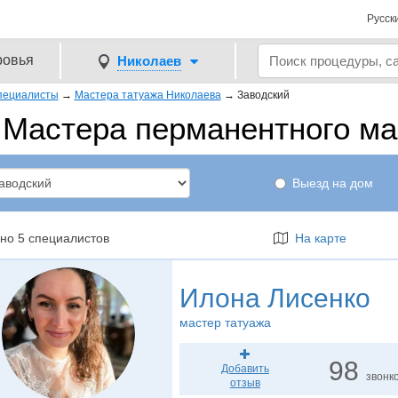
Русск
ровья
Николаев
пециалисты
→
Мастера татуажа Николаева
→
Заводский
Мастера перманентного м
Выезд на дом
но 5 специалистов
На карте
Илона Лисенко
мастер татуажа
98
Добавить
звонк
отзыв