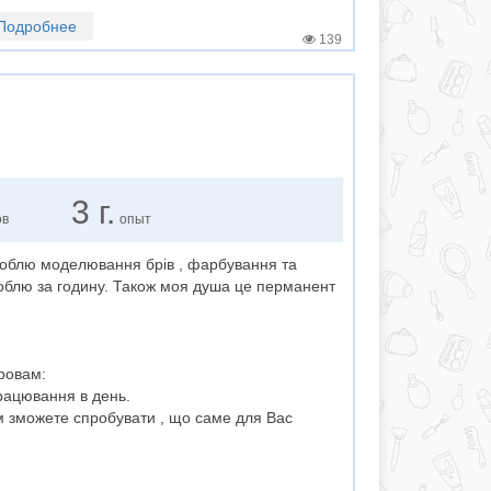
Подробнее
139
3 г.
ов
опыт
Роблю моделювання брів , фарбування та
роблю за годину. Також моя душа це перманент
ровам:
працювання в день.
ом зможете спробувати , що саме для Вас