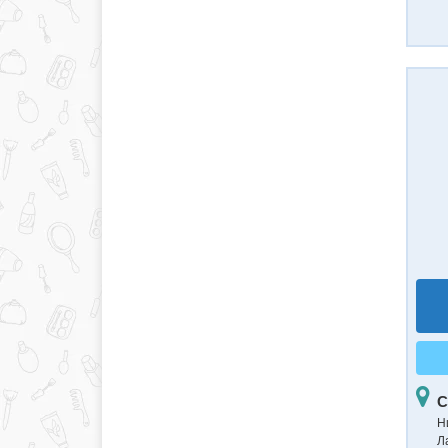
С
Н
Ла