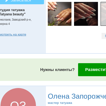
Записаться
тудия татуажа
Tatyana beauty"
иколаев, Заводский р-н,
зерна 4
мотреть на карте
Размести
Нужны клиенты?
Олена Запорожч
ОЗ
мастер татуажа