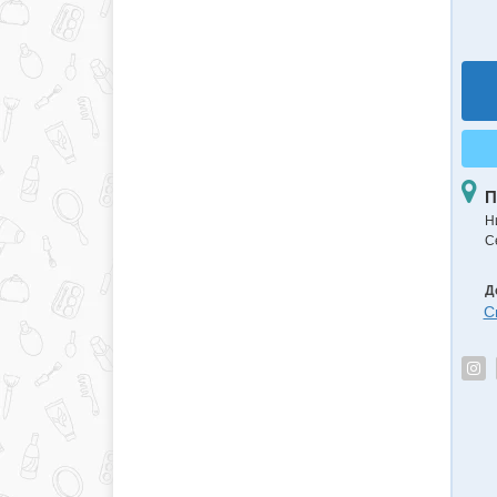
П
Н
С
Д
С