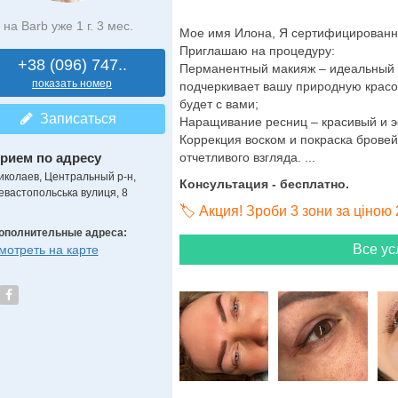
на Barb уже 1 г. 3 мес.
Мое имя Илона, Я сертифицированн
Приглашаю на процедуру:
+38 (096) 747..
Перманентный макияж – идеальный цв
показать номер
подчеркивает вашу природную красот
будет с вами;
Записаться
Наращивание ресниц – красивый и 
Коррекция воском и покраска бровей
рием по адресу
отчетливого взгляда. ...
иколаев, Центральный р-н,
Консультация - бесплатно.
евастопольська вулиця, 8
🏷️ Акция! Зроби 3 зони за ціною 
ополнительные адреса:
Все ус
мотреть на карте