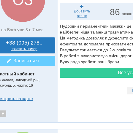
86
Добавить
звонк
отзыв
Пудровий перманентний макіяж - це с
на Barb уже 3 г. 7 мес.
найбезпечніша та менш травматична
Ця методика дозволяє підкреслити фор
+38 (095) 278..
ефектом та допомагає приховати есте
показать номер
Результат тримається до 2-х років та
В роботі я використовую якісні дорогі
Записаться
Буду рада зробити ваші брови...
Все ус
астный кабинет
иколаев, Заводский р-н,
азурна, 5, корпус 16
мотреть на карте