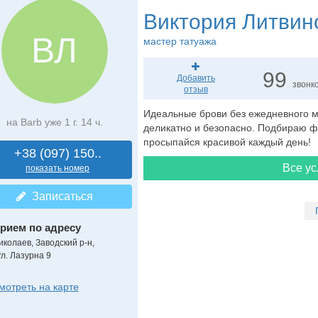
Виктория Литвин
ВЛ
мастер татуажа
99
Добавить
звонк
отзыв
Идеальные брови без ежедневного ма
на Barb уже 1 г. 14 ч.
деликатно и безопасно. Подбираю ф
просыпайся красивой каждый день!
+38 (097) 150..
Все ус
показать номер
Записаться
рием по адресу
иколаев, Заводский р-н,
ул. Лазурна 9
мотреть на карте