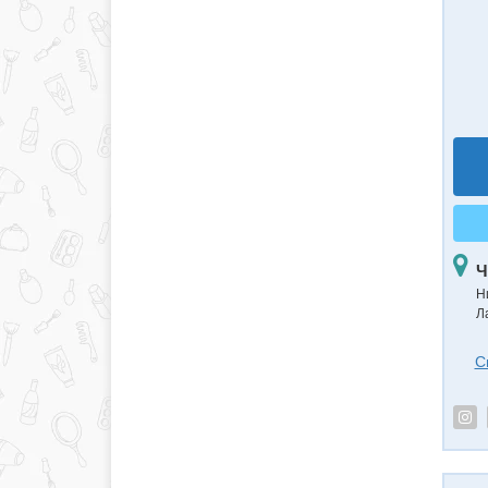
Ч
Н
Л
С