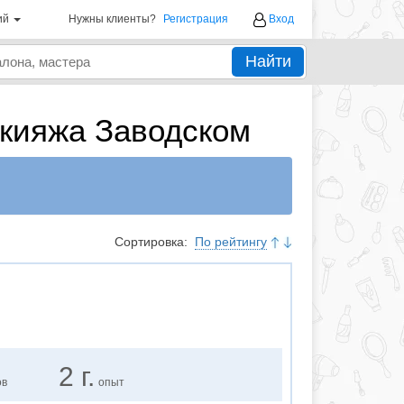
ий
Нужны клиенты?
Регистрация
Вход
Найти
акияжа Заводском
Сортировка:
По рейтингу
2 г.
ов
опыт