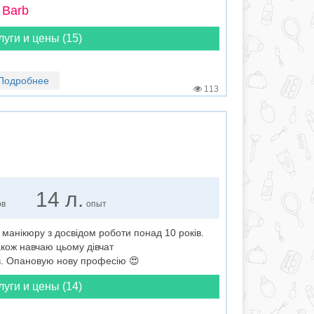
 Barb
луги и цены (15)
Подробнее
113
14 л.
ов
опыт
 манікюру з досвідом роботи понад 10 років.
акож навчаю цьому дівчат
в. Опановую нову професію 😍
луги и цены (14)