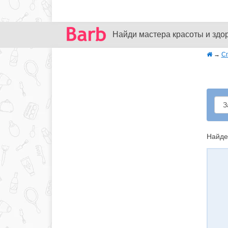
Найди мастера красоты и здо
→
С
Найде