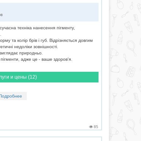
ов
учасна техніка нанесення пігменту,
.
му та колір брів і губ. Відрізняється довгим
тичні недоліки зовнішності.
 виглядає природньо.
 пігменти, адже це - ваше здоров'я.
луги и цены (12)
Подробнее
85