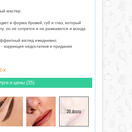
ый мастер:
ет и форма бровей, губ и глаз, который
у, он не сотрется и не размажется и всегда
эффектный взгляд ежедневно;
 - коррекция недостатков и придание
2-х
луги и цены (35)
39 фото