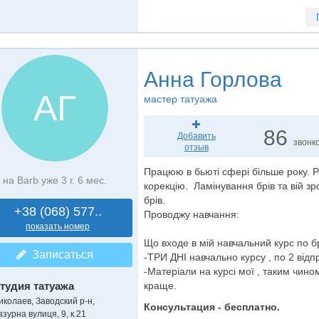
Анна Горлова
АГ
мастер татуажа
86
Добавить
звонк
отзыв
Працюю в бьюті сфері більше року. 
на Barb уже 3 г. 6 мес.
корекцію. Ламінування брів та вій з
брів.
+38 (068) 577..
Проводжу навчання:
показать номер
Що входе в мій навчальний курс по б
Записаться
-ТРИ ДНІ навчально курсу , по 2 від
-Матеріали на курсі мої , таким чин
тудия татуажа
краще.
иколаев, Заводский р-н,
Консультация - бесплатно.
зурна вулиця, 9, к.21