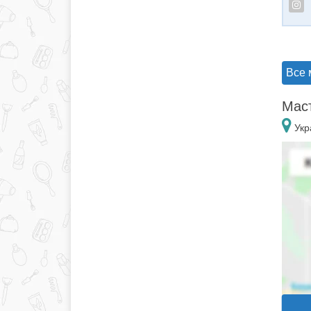
Все 
Маст
Укр