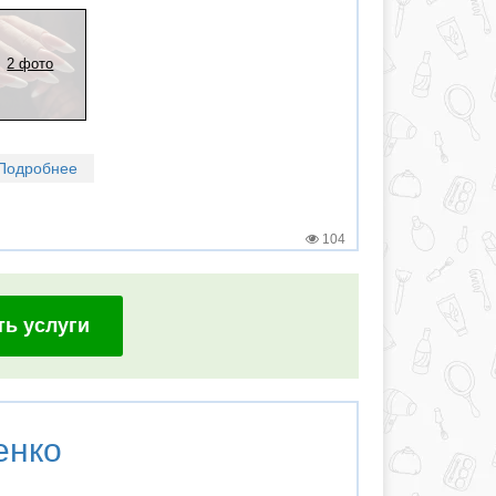
2 фото
Подробнее
104
ть услуги
енко