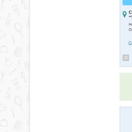
С
"
Н
О
С