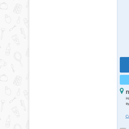
П
Н
в
С