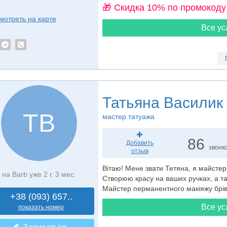
🎁 Cкидка 10% по промокоду
мотреть на карте
Все ус
Татьяна Василик
ТВ
мастер татуажа
86
Добавить
звонк
отзыв
Вітаю! Мене звати Тетяна, я майстер
на Barb уже 2 г. 3 мес.
Створюю красу на ваших ручках, а т
Майстер перманентного макіяжу брі
+38 (093) 657..
Все ус
показать номер