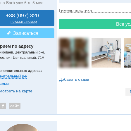
на Barb уже 6 л. 5 мес.
Гименопластика
+38 (097) 320..
показать номер
Все ус
Записаться
рием по адресу
иколаев, Центральный р-н,
роспект Центральный, 71А
ополнительные адреса:
ентральный р-н
Добавить отзыв
амыв
мотреть на карте
сайт