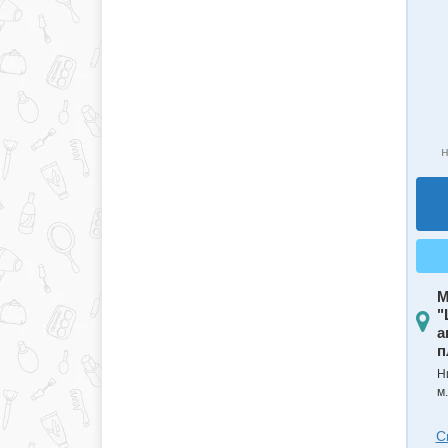
н
М
"
а
п
Н
м
С