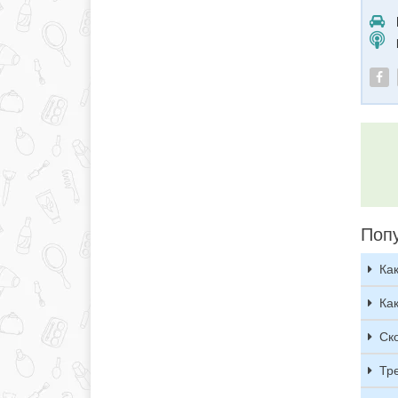
Поп
Ка
Ка
Ск
Тр