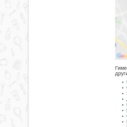
Гиме
друг