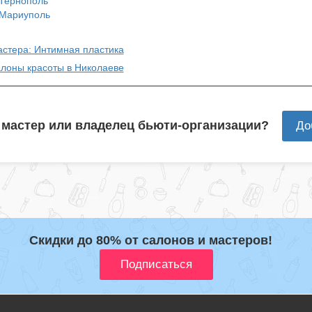
Тернополь
Мариуполь
астера: Интимная пластика
алоны красоты в Николаеве
 мастер или владелец бьюти-организации?
До
Скидки до 80% от салонов и мастеров!