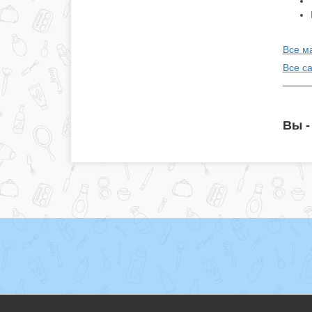
Все м
Все с
Вы -