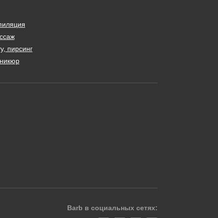
пиляция
ссаж
у, пирсинг
никюр
Barb в социальных сетях: