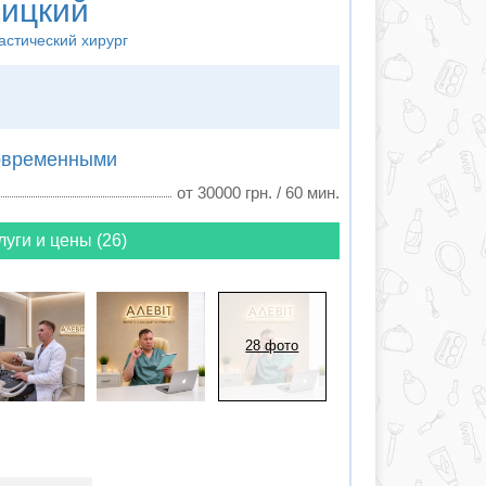
ицкий
ластический хирург
овременными
от 30000 грн. / 60 мин.
луги и цены (26)
28 фото