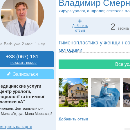
Владимир Смерн
хирург-уролог, андролог, сексолог, п
2
Добавить
звонка
отзыв
Гименопластика у женщин с
а Barb уже 2 мес. 1 нед.
методами
+38 (067) 181..
показать номер
Все ус
Записаться
едицинские услуги
Центр урології,
ндрології та інтимної
ластики «А"
иколаев, Центральный р-н,
. Миколаїв, вул. Мала Морська, 5
Добавить отзыв
мотреть на карте