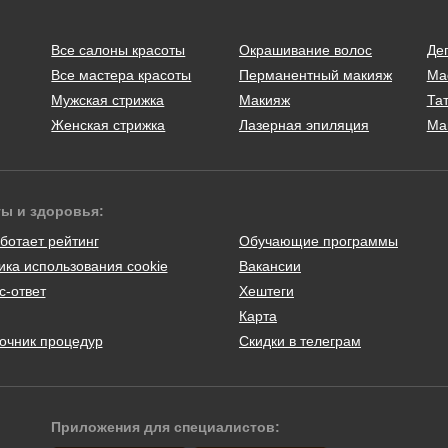
Все салоны красоты
Окрашивание волос
Де
Все мастера красоты
Перманентный макияж
Ма
Мужская стрижка
Макияж
Тат
Женская стрижка
Лазерная эпиляция
Ма
ты и здоровья:
ботает рейтинг
Обучающие программы
ика использования cookie
Вакансии
с-ответ
Хештеги
Карта
очник процедур
Скидки в телеграм
Приложения для специалистов: