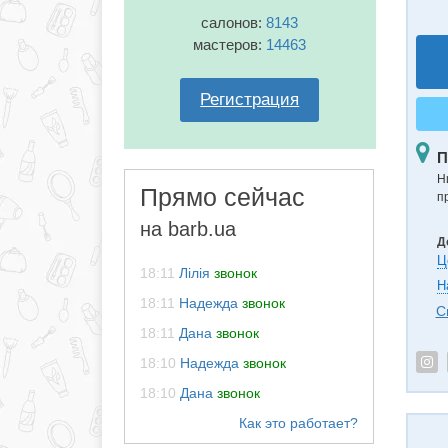
салонов:
8143
мастеров:
14463
Регистрация
П
Н
Прямо сейчас
п
на barb.ua
Д
Ц
18:11
Лілія
звонок
Н
18:11
Надежда
звонок
С
18:11
Дана
звонок
18:10
Надежда
звонок
18:10
Дана
звонок