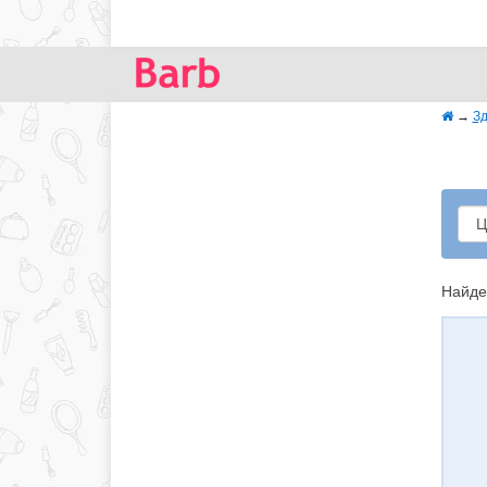
→
Зд
Найде