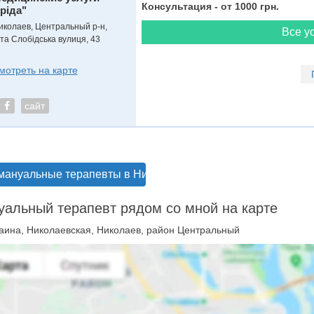
Консультация - от 1000 грн.
Іріда"
иколаев, Центральный р-н,
Все ус
-та Слобідська вулиця, 43
мотреть на карте
сайт
мануальные терапевты в Николаеве
альный терапевт рядом со мной на карте
аина, Николаевская, Николаев, район Центральный