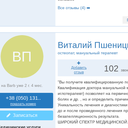
Все отзывы (4) ➡️
Виталий Пшениц
ВП
остеопат
, мануальный терапевт
102
Добавить
зво
отзыв
"Вы получите квалифицированную по
на Barb уже 2 г. 4 мес.
Квалификация доктора мануальной м
иглотерапевт) позволяет на первичн
+38 (050) 131..
болях и др. , но и определить причи
показать номер
Уникальность лечения и диагностик
до и после проведенного лечения п
Записаться
безапелляционность результата.
ШИРОКИЙ СПЕКТР МЕДИЦИНСКОЙ..
едицинские услуги