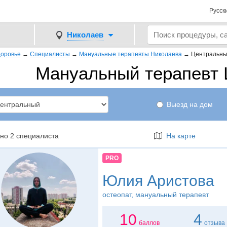
Русск
Николаев
оровье
→
Специалисты
→
Мануальные терапевты Николаева
→
Центральн
Мануальный терапевт
Выезд на дом
но 2 специалиста
На карте
PRO
Юлия Аристова
остеопат
, мануальный терапевт
10
4
баллов
отзыва