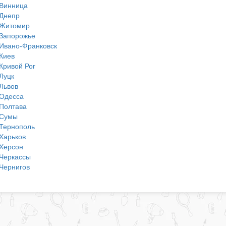
Винница
Днепр
Житомир
Запорожье
Ивано-Франковск
Киев
Кривой Рог
Луцк
Львов
Одесса
Полтава
Сумы
Тернополь
Харьков
Херсон
Черкассы
Чернигов