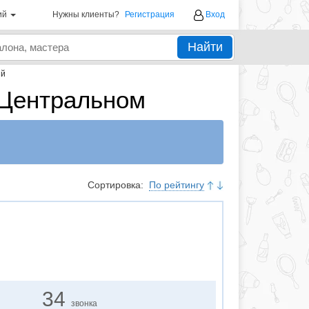
ий
Нужны клиенты?
Регистрация
Вход
Найти
ый
 Центральном
Сортировка:
По рейтингу
34
звонка