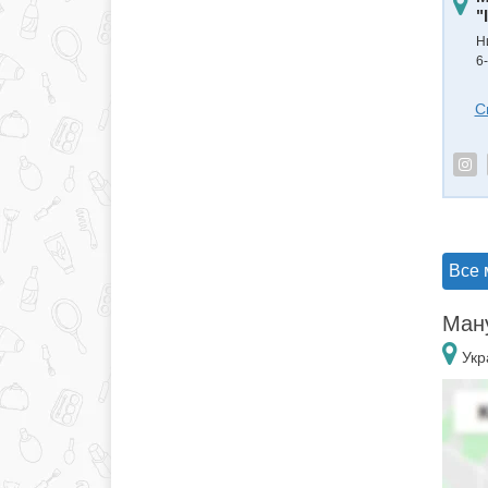
"
Н
6
С
Все 
Ману
Укр