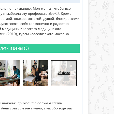
тель по призванию. Моя мечта - чтобы все
му я выбрала эту профессию 🙏✨😌. Кроме
нергией, психосоматикой, душой, блокировками
чувствовать себя гармонично и радостно.
й медицины Киевского медицинского
пии (2019), курсы классического массажа
луги и цены (3)
45 фото
человек, приходил с болью в спине,
день сразу легче стало, спасибо еще раз