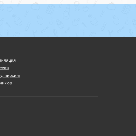
пиляция
ссаж
у, пирсинг
никюр