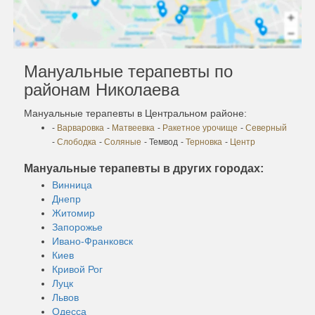
Мануальные терапевты по
районам Николаева
Мануальные терапевты в Центральном районе:
-
Варваровка
-
Матвеевка
-
Ракетное урочище
-
Северный
-
Слободка
-
Соляные
- Темвод
-
Терновка
-
Центр
Мануальные терапевты в других городах:
Винница
Днепр
Житомир
Запорожье
Ивано-Франковск
Киев
Кривой Рог
Луцк
Львов
Одесса