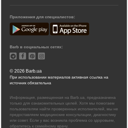
Приложения для специалистов:
Barb в социальных сетях:
© 2026 Barb.ua
При использовании материалов активная ссылка на
источник обязательна
Информация, размещенная на Barb.ua, предназначена
только для ознакомительных целей. Хотя мы помогаем
пользователям найти проверенных исполнителей, мы не
предоставляем медицинские консультации, диагностику
или совет. Если у вас возникла проблема со здоровьем,
обратитесь к семейному врачу.