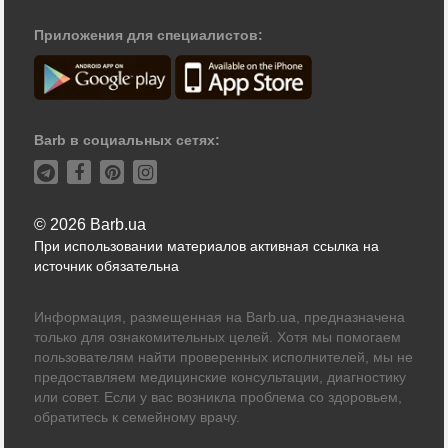
Приложения для специалистов:
Barb в социальных сетях:
© 2026 Barb.ua
При использовании материалов активная ссылка на
источник обязательна
Информация, размещенная на Barb.ua, предназначена
только для ознакомительных целей. Хотя мы помогаем
пользователям найти проверенных исполнителей, мы не
предоставляем медицинские консультации, диагностику
или совет. Если у вас возникла проблема со здоровьем,
обратитесь к семейному врачу.