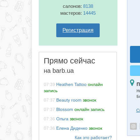
салонов:
8138
мастеров:
14445
Регистрация
Прямо сейчас
на barb.ua
П
07:39
Heathen Tattoo
онлайн
запись
Н
Б
07:37
Beauty room
звонок
07:37
Blossom
онлайн запись
С
07:36
Ольга
звонок
07:36
Елена Диденко
звонок