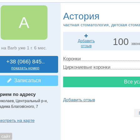
Астория
А
частная стоматология, детская стом
100
Добавить
звон
отзыв
на Barb уже 1 г. 6 мес.
Коронки
+38 (066) 845..
Циркониевые коронки
показать номер
Записаться
Все ус
рием по адресу
Добавить отзыв
иколаев, Центральный р-н,
адима Благовісного, 7
мотреть на карте
сайт