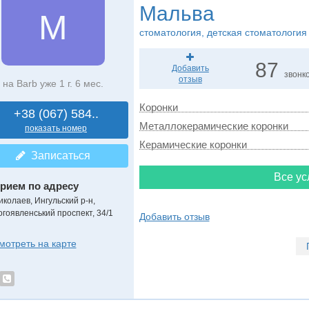
Мальва
М
стоматология, детская стоматология
87
Добавить
звонк
отзыв
на Barb уже 1 г. 6 мес.
Коронки
+38 (067) 584..
Металлокерамические коронки
показать номер
Керамические коронки
Записаться
Все ус
рием по адресу
иколаев, Ингульский р-н,
огоявленський проспект, 34/1
Добавить отзыв
мотреть на карте