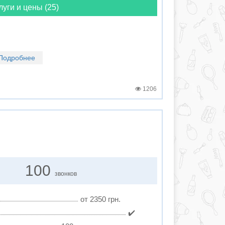
луги и цены (25)
Подробнее
1206
100
звонков
от 2350 грн.
✔️