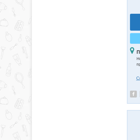
П
Н
п
С