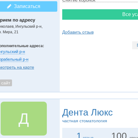
Записаться
Все ус
рием по адресу
иколаев, Ингульский р-н,
Добавить отзыв
р. Мира, 21
ополнительные адреса:
нгульский р-н
орабельный р-н
мотреть на карте
сайт
Дента Люкс
Д
частная стоматология
1
100