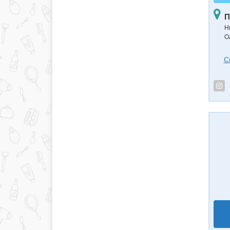
П
Н
О
С