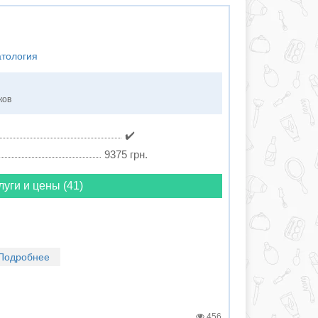
атология
ков
✔️
9375 грн.
луги и цены (41)
Подробнее
456