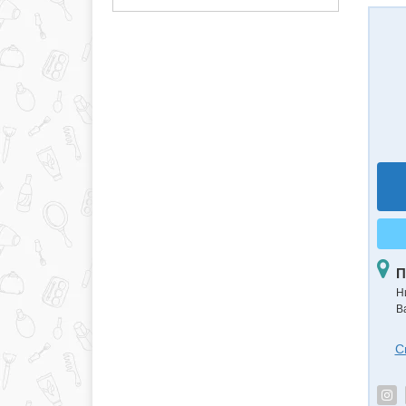
П
Н
В
С