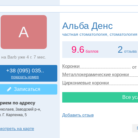
Альба Денс
А
частная стоматология, стоматология
9.6
2
баллов
отзыва
на Barb уже 4 г. 7 мес.
Коронки
от
+38 (095) 035..
Металлокерамические коронки
показать номер
Циркониевые коронки
Записаться
Все ус
рием по адресу
иколаев, Заводский р-н,
Добавить отзыв
. Г. Карпенка, 5
мотреть на карте