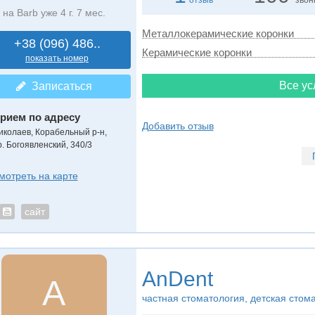
отзыв
звон
на Barb уже 4 г. 7 мес.
Металлокерамические коронки
+38 (096) 486..
Керамические коронки
показать номер
Все ус
Записаться
рием по адресу
Добавить отзыв
иколаев, Корабельный р-н,
р. Богоявленский, 340/3
мотреть на карте
сайт
AnDent
A
частная стоматология, детская стом