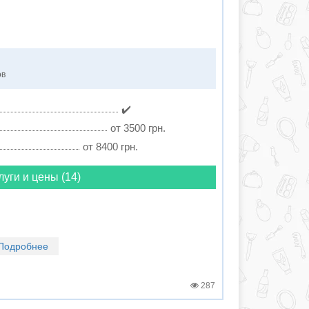
ов
✔️
от 3500 грн.
от 8400 грн.
луги и цены (14)
Подробнее
287