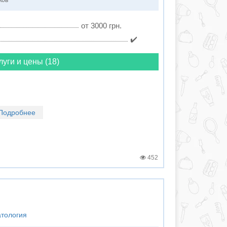
ков
от 3000 грн.
✔️
луги и цены (18)
Подробнее
452
атология