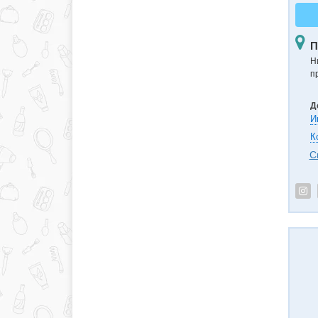
П
Н
п
Д
И
К
С