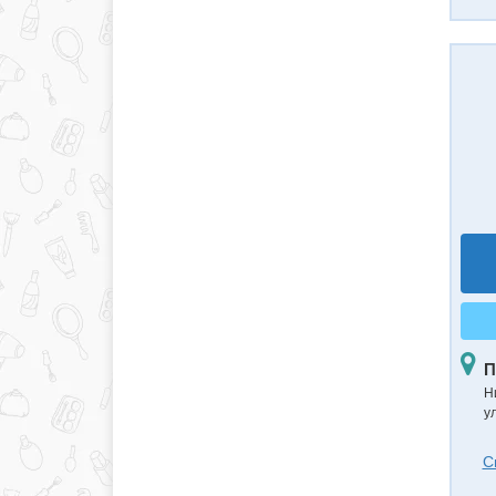
П
Н
ул
С