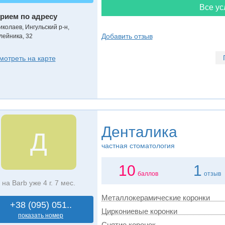
Все ус
рием по адресу
иколаев, Ингульский р-н,
Добавить отзыв
лейника, 32
мотреть на карте
Денталика
Д
частная стоматология
10
1
баллов
отзыв
на Barb уже 4 г. 7 мес.
Металлокерамические коронки
+38 (095) 051..
Циркониевые коронки
показать номер
Снятие коронок