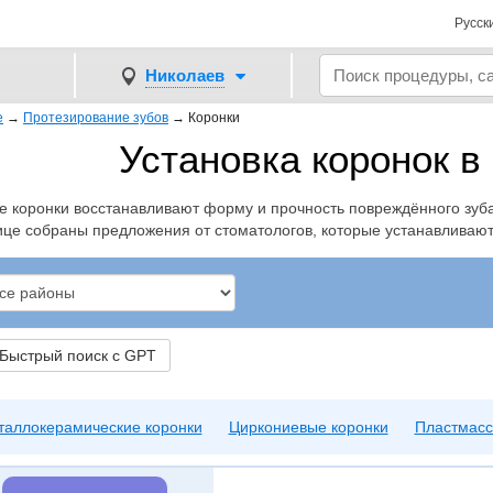
Русск
Николаев
е
→
Протезирование зубов
→
Коронки
Установка коронок в
е коронки восстанавливают форму и прочность повреждённого зуба
ице собраны предложения от стоматологов, которые устанавливают
ыстрый поиск с GPT
таллокерамические коронки
Циркониевые коронки
Пластмасс