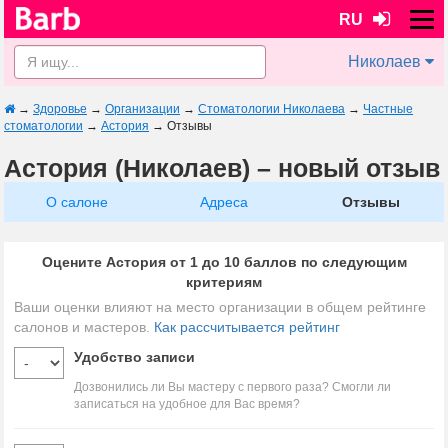
RU
Николаев
→
Здоровье
→
Организации
→
Стоматологии Николаева
→
Частные
стоматологии
→
Астория
→
Отзывы
Астория (Николаев) – новый отзыв
О салоне
Адреса
Отзывы
Оцените Астория от 1 до 10 баллов по следующим
критериям
Ваши оценки влияют на место организации в общем рейтинге
салонов и мастеров.
Как рассчитывается рейтинг
Удобство записи
Дозвонились ли Вы мастеру с первого раза? Смогли ли
записаться на удобное для Вас время?