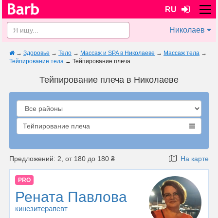
RU
Николаев
→
Здоровье
→
Тело
→
Массаж и SPA в Николаеве
→
Массаж тела
→
Тейпирование тела
→
Тейпирование плеча
Тейпирование плеча в Николаеве
Тейпирование плеча
Предложений: 2, от 180 до 180 ₴
На карте
PRO
Рената Павлова
кинезитерапевт