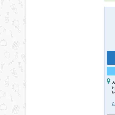
А
Н
Б
С