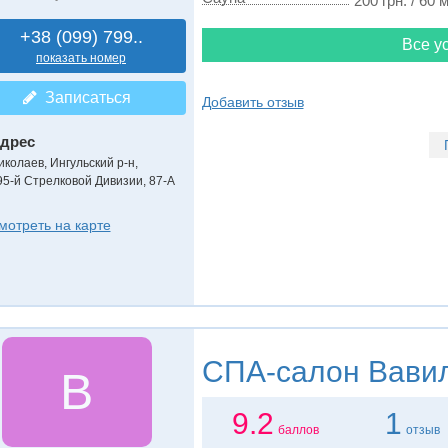
200 грн. / 60 
+38 (099) 799..
Все ус
показать номер
Записаться
Добавить отзыв
дрес
иколаев, Ингульский р-н
,
95-й Стрелковой Дивизии, 87-А
мотреть на карте
СПА-салон
Вави
В
9.2
1
баллов
отзыв