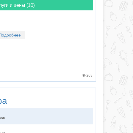
луги и цены (10)
Подробнее
263
ра
ков