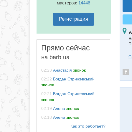
мастеров:
14446
Регистрация
А
Н
Т
Прямо сейчас
на barb.ua
С
02:23
Анастасія
звонок
02:22
Богдан Стрижевський
звонок
02:21
Богдан Стрижевський
звонок
02:19
Алена
звонок
02:18
Алена
звонок