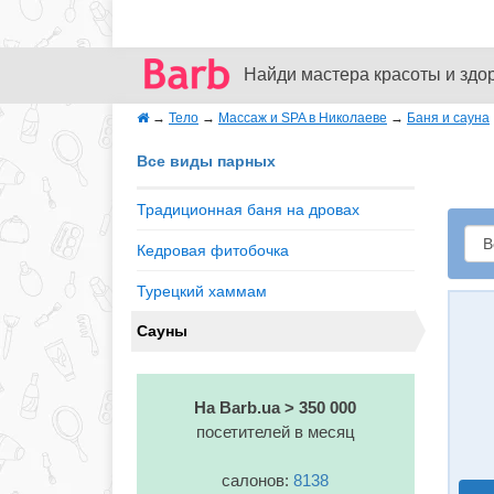
Найди мастера красоты и здо
→
Тело
→
Массаж и SPA в Николаеве
→
Баня и сауна
Все виды парных
Традиционная баня на дровах
Кедровая фитобочка
Турецкий хаммам
Сауны
На Barb.ua > 350 000
посетителей в месяц
салонов:
8138