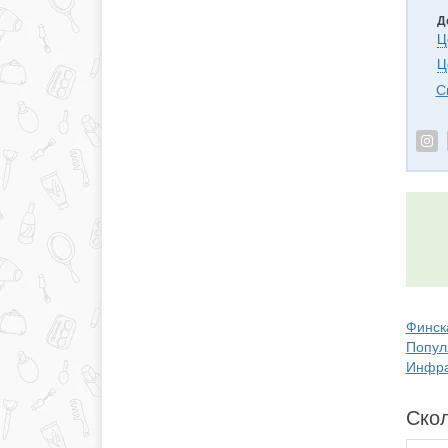
Д
Ц
Ц
С
Финск
Попул
Инфра
Скол