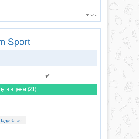
249
m Sport
✔️
луги и цены (21)
Подробнее