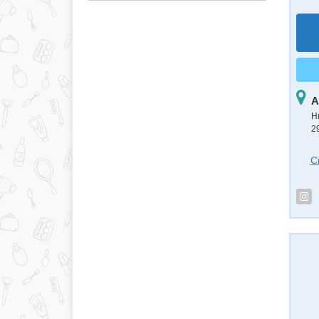
А
Н
2
С