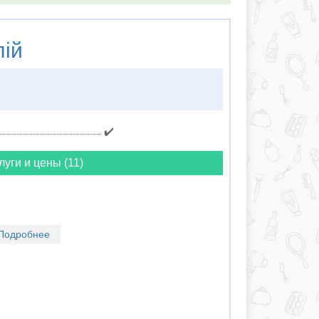
ій
✔️
луги и цены (11)
Подробнее