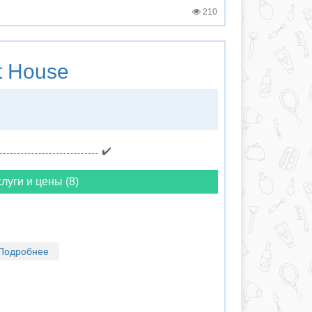
210
t House
✔️
луги и цены (8)
Подробнее