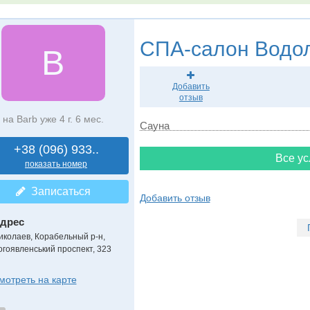
СПА-салон
Водол
В
Добавить
отзыв
на Barb уже 4 г. 6 мес.
Сауна
+38 (096) 933..
Все ус
показать номер
Записаться
Добавить отзыв
дрес
иколаев, Корабельный р-н
,
огоявленський проспект, 323
мотреть на карте