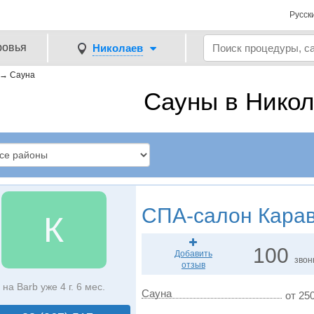
Русск
ровья
Николаев
→
Сауна
Сауны в Нико
СПА-салон
Кара
К
100
Добавить
звон
отзыв
на Barb уже 4 г. 6 мес.
Сауна
от 250