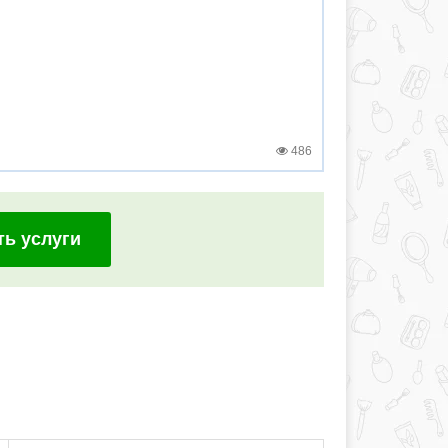
486
ть услуги