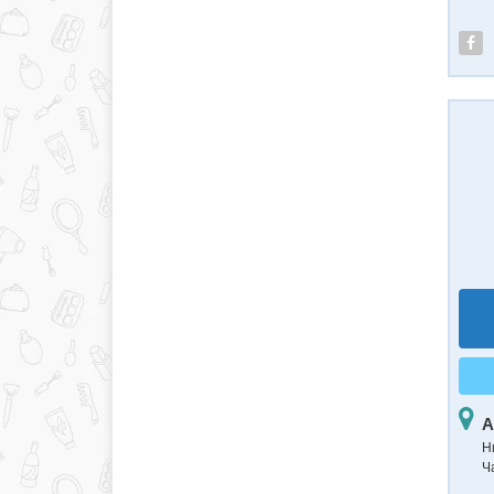
А
Н
Ч