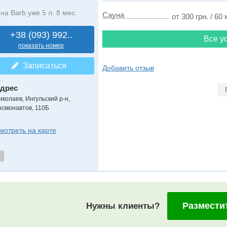
на Barb уже 5 л. 8 мес.
Сауна
от 300 грн. / 60 
+38 (093) 992..
Все ус
показать номер
Записаться
Добавить отзыв
дрес
иколаев, Ингульский р-н
,
осмонавтов, 110Б
мотреть на карте
т
Размести
Нужны клиенты?