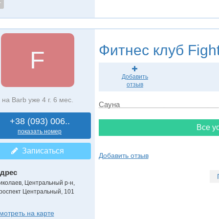
т
Фитнес клуб
Figh
F
Добавить
отзыв
на Barb уже 4 г. 6 мес.
Сауна
+38 (093) 006..
Все ус
показать номер
Записаться
Добавить отзыв
дрес
иколаев, Центральный р-н
,
роспект Центральный, 101
мотреть на карте