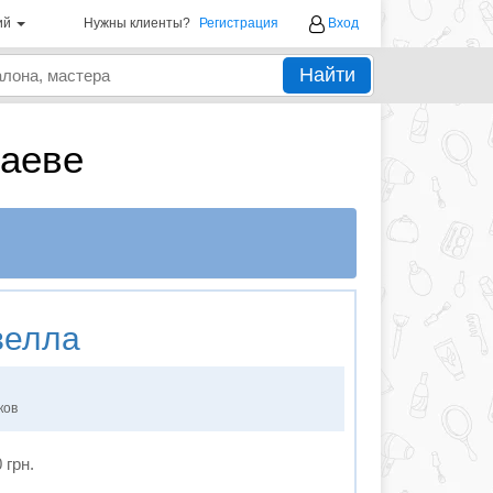
ий
Нужны клиенты?
Регистрация
Вход
Найти
лаеве
велла
ков
 грн.