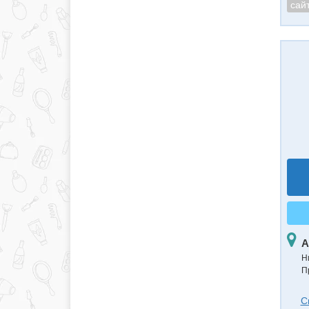
сай
А
Н
П
С