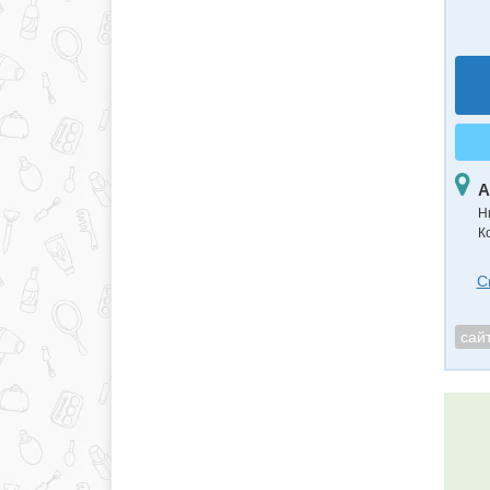
А
Н
К
С
сай