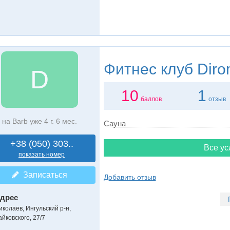
Фитнес клуб
Diro
D
10
1
баллов
отзыв
на Barb уже 4 г. 6 мес.
Сауна
+38 (050) 303..
Все ус
показать номер
Записаться
Добавить отзыв
дрес
иколаев, Ингульский р-н
,
айковского, 27/7