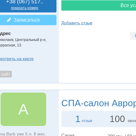
+38 (067) 517..
Все ус
показать номер
Записаться
Добавить отзыв
дрес
иколаев, Центральный р-н
,
еррасная, 13
мотреть на карте
сайт
СПА-салон
Авро
А
1
100
отзыв
звон
на Barb уже 5 л. 8 мес.
Сауна