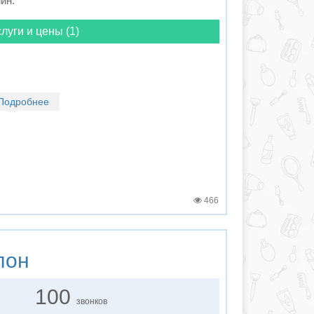
мин.
луги и цены (1)
Подробнее
466
лон
100
звонков