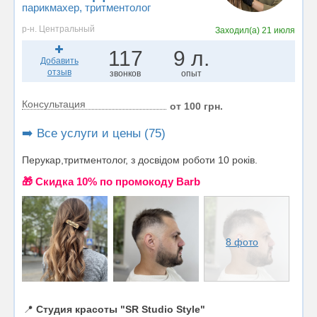
парикмахер
, тритментолог
р-н. Центральный
Заходил(а)
21 июля
117
9 л.
Добавить
отзыв
звонков
опыт
Консультация
от 100 грн.
➡️ Все услуги и цены (75)
Перукар,тритментолог, з досвідом роботи 10 років.
🎁 Cкидка 10% по промокоду Barb
8 фото
📍
Студия красоты "SR Studio Style"