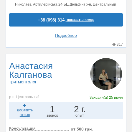
Николаев, Артилерійська 24(БЦ Дельфін) р-н. Центральный
+38 (098) 314..
показать номер
Подробнее
317
Анастасия
Калганова
тритментолог
р-н. Центральный
Заходил(а)
25 июля
1
2 г.
Добавить
отзыв
звонок
опыт
Консультация
от 500 грн.