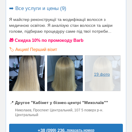
➡️ Все услуги и цены (9)
Я майстер реконструкції та модифікації волосся з
медичною освітою. Я аналізую стан волосся та шкіри
голови, підбираю процедуру саме під твої потреби...
🎁 Cкидка 10% по промокоду Barb
🏷️ Акция! Перший візит
19 фото
📍
Другое "Кабінет у бізнес-центрі "Миколаїв""
Николаев, Проспект Центральний, 107 5 поверх р-н.
Центральный
+38 (099) 236..
показать номер