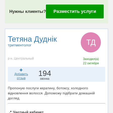
Разместить услуги
Нужны клиенты?
Тетяна Дуднік
ТД
тритментолог
р-н. Центральный
Заходил(а)
22 октября
194
Добавить
отзыв
звонка
Пропоную послуги кератину, ботоксу, холодного
відновлення волосся. Допоможу підібрати домашній
догляд.
📍
Частный кабинет