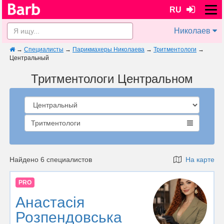
RU
Николаев
→
Специалисты
→
Парикмахеры Николаева
→
Тритментологи
→
Центральный
Тритментологи Центральном
Тритментологи
Найдено 6 специалистов
На карте
PRO
Анастасія
Розпендовська