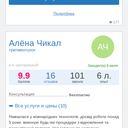
Подробнее
177
Алёна Чикал
АЧ
тритментолог
р-н. Центральный
Заходил(а)
8 июля
9.9
16
101
6 л.
баллов
отзывов
звонок
опыт
Консультация
бесплатно
➡️ Все услуги и цены (10)
Навчалася у міжнародних технологів. досвід роботи понад
5 роки. виконую будь-які процедури з відновлення та