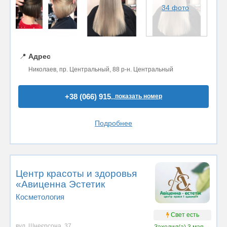
34 фото
📍
Адрес
Николаев, пр. Центральный, 88 р-н. Центральный
+38 (066) 915..
показать номер
Подробнее
Центр красоты и здоровья
«Авиценна Эстетик
Косметология
Свет есть
вул. Шнеєрсона, 37
Заходил(а)
3 мая