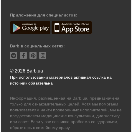
Приложения для специалистов:
Barb в социальных сетях:
© 2026 Barb.ua
При использовании материалов активная ссылка на
источник обязательна
Информация, размещенная на Barb.ua, предназначена
только для ознакомительных целей. Хотя мы помогаем
пользователям найти проверенных исполнителей, мы не
предоставляем медицинские консультации, диагностику
или совет. Если у вас возникла проблема со здоровьем,
обратитесь к семейному врачу.