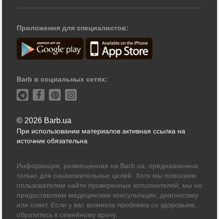
Приложения для специалистов:
Barb в социальных сетях:
© 2026 Barb.ua
При использовании материалов активная ссылка на
источник обязательна
Информация, размещенная на Barb.ua, предназначена
только для ознакомительных целей. Хотя мы помогаем
пользователям найти проверенных исполнителей, мы не
предоставляем медицинские консультации, диагностику
или совет. Если у вас возникла проблема со здоровьем,
обратитесь к семейному врачу.